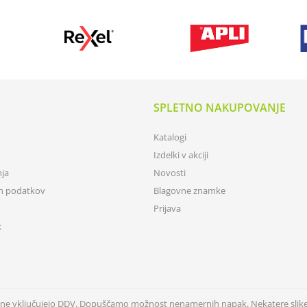
SPLETNO NAKUPOVANJE
Katalogi
Izdelki v akciji
nja
Novosti
ih podatkov
Blagovne znamke
Prijava
:
n ne vključujejo DDV. Dopuščamo možnost nenamernih napak. Nekatere slik