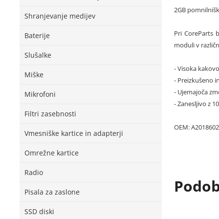
2GB pomnilnišk
Shranjevanje medijev
Pri CoreParts b
Baterije
moduli v različn
Slušalke
- Visoka kakovo
Miške
- Preizkušeno in
- Ujemajoča zmo
Mikrofoni
- Zanesljivo z 1
Filtri zasebnosti
OEM: A2018602
Vmesniške kartice in adapterji
Omrežne kartice
Radio
Podobn
Pisala za zaslone
SSD diski