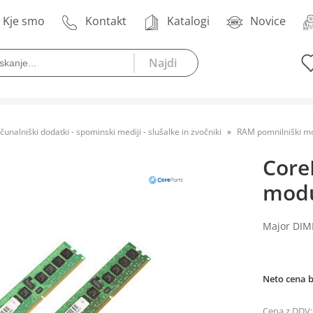
Kje smo
Kontakt
Katalogi
Novice
čunalniški dodatki - spominski mediji - slušalke in zvočniki
RAM pomnilniški mo
Core
modu
Major DIMM
Neto cena 
Cena z DDV: