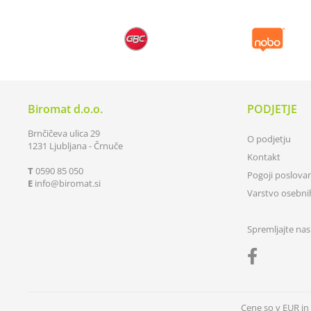
Biromat d.o.o.
PODJETJE
Brnčičeva ulica 29
O podjetju
1231 Ljubljana - Črnuče
Kontakt
T
0590 85 050
Pogoji poslova
E
info
biromat.si
Varstvo osebn
Spremljajte nas
Cene so v EUR i