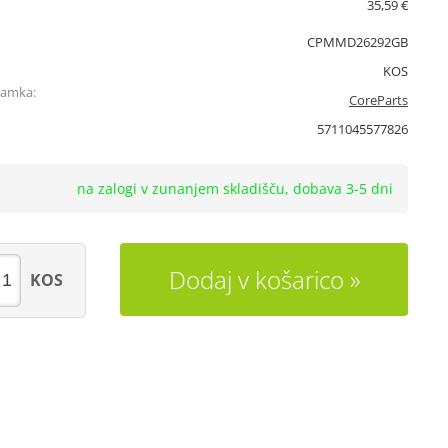
35,59 €
CPMMD26292GB
KOS
namka:
CoreParts
5711045577826
na zalogi v zunanjem skladišču, dobava 3-5 dni
Dodaj v košarico
KOS