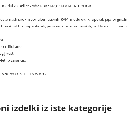
i modul za Dell 667Mhz DDR2 Major DIMM - KIT 2x1GB
oste našli širok izbor alternativnih RAM modulov, ki uporabljajo original
ih velikostih in kapacitetah, proizvedene pri vrhunskih, certificiranih in zau
st
 certificirano
gljivost
0-letno garancijo
, A2018603, KTD-PE6950/2G
i izdelki iz iste kategorije