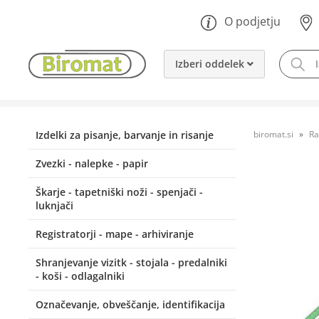
O podjetju
Izberi oddelek
Izdelki za pisanje, barvanje in risanje
biromat.si
Ra
Zvezki - nalepke - papir
Škarje - tapetniški noži - spenjači -
luknjači
Registratorji - mape - arhiviranje
Shranjevanje vizitk - stojala - predalniki
- koši - odlagalniki
Označevanje, obveščanje, identifikacija