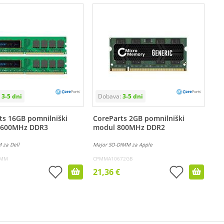
ts 16GB pomnilniški
CoreParts 2GB pomnilniški
1600MHz DDR3
modul 800MHz DDR2
 za Dell
Major SO-DIMM za Apple
8MM
CPMMA10672GB
21,36 €