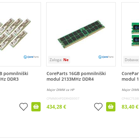
B pomnilniški
CoreParts 16GB pomnilniški
CorePar
MHz DDR3
modul 2133MHz DDR4
modul 
Major DIMM za HP
Major DIMM
CPMMXHPDDR4D0007
CP46C753
434,28 €
83,40 €