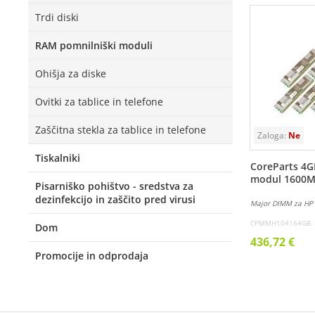
Trdi diski
RAM pomnilniški moduli
Ohišja za diske
Ovitki za tablice in telefone
Zaščitna stekla za tablice in telefone
Tiskalniki
CoreParts 4G
modul 1600
Pisarniško pohištvo - sredstva za
dezinfekcijo in zaščito pred virusi
Major DIMM za HP
CPMMH104164GB
Dom
436,72 €
Promocije in odprodaja