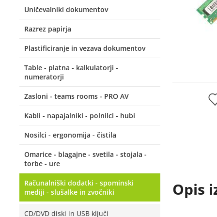
Uničevalniki dokumentov
Razrez papirja
Plastificiranje in vezava dokumentov
Table - platna - kalkulatorji -
numeratorji
Zasloni - teams rooms - PRO AV
Kabli - napajalniki - polnilci - hubi
Nosilci - ergonomija - čistila
Omarice - blagajne - svetila - stojala -
torbe - ure
Računalniški dodatki - spominski
Opis i
mediji - slušalke in zvočniki
CD/DVD diski in USB ključi