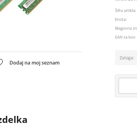
Šifra artikla:
Enota:
Blagovna z
EAN za kos:
Zaloga:
Dodaj na moj seznam
zdelka