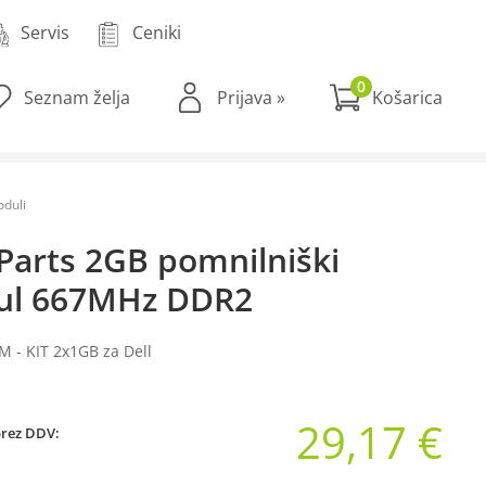
Servis
Ceniki
0
Seznam želja
Prijava
»
duli
Parts 2GB pomnilniški
l 667MHz DDR2
 - KIT 2x1GB za Dell
29,17 €
brez DDV: