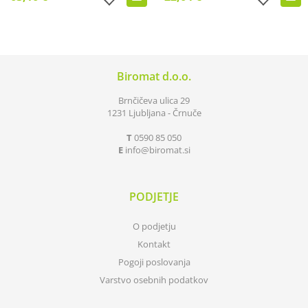
Biromat d.o.o.
Brnčičeva ulica 29
1231 Ljubljana - Črnuče
T
0590 85 050
E
info
biromat.si
PODJETJE
O podjetju
Kontakt
Pogoji poslovanja
Varstvo osebnih podatkov