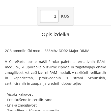
KOS
Opis izdelka
2GB pomnilniški modul 533Mhz DDR2 Major DIMM
V CoreParts boste našli široko paleto alternativnih RAM-
modulov, ki uporabljajo izvirne čipovje in zagotavljajo enako
zmogljivost kot vaši izvirni RAM-moduli, v različnih velikostih
in kapacitetah, proizvedenih s strani vrhunskih,
certificiranih in zaupanja vrednih dobaviteljev.
- Visoka kakovost
- Preizkušeno in certificirano
- Enaka zmogljivost
- Zanesljivo, z 10 years garancijo