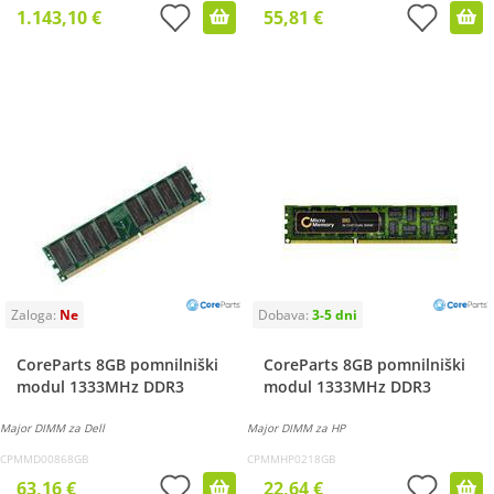
1.143,10 €
55,81 €
CoreParts 8GB pomnilniški
CoreParts 8GB pomnilniški
modul 1333MHz DDR3
modul 1333MHz DDR3
Major DIMM za Dell
Major DIMM za HP
CPMMD00868GB
CPMMHP0218GB
63,16 €
22,64 €