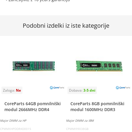
Podobni izdelki iz iste kategorije
CoreParts 64GB pomnilniški
CoreParts 8GB pomnilniški
modul 2666MHz DDR4
modul 1600MHz DDR3
Major DIMM za HP
Major DIMM za IBM
CPMMXHPDDR4D0015
CPMMI99038GB