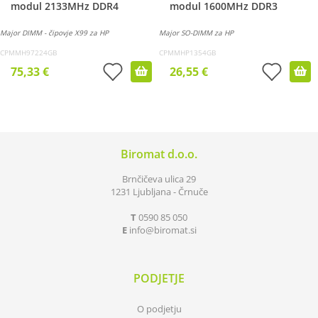
modul 2133MHz DDR4
modul 1600MHz DDR3
Major DIMM - čipovje X99 za HP
Major SO-DIMM za HP
CPMMH97224GB
CPMMHP1354GB
75,33 €
26,55 €
Biromat d.o.o.
Brnčičeva ulica 29
1231 Ljubljana - Črnuče
T
0590 85 050
E
info
biromat.si
PODJETJE
O podjetju