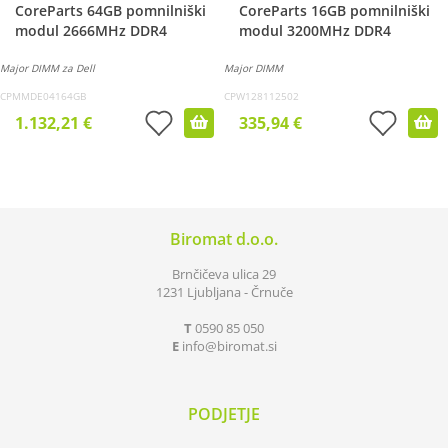
CoreParts 64GB pomnilniški
CoreParts 16GB pomnilniški
modul 2666MHz DDR4
modul 3200MHz DDR4
Major DIMM za Dell
Major DIMM
CPMMDE04164GB
CPW128112502
1.132,21 €
335,94 €
Biromat d.o.o.
Brnčičeva ulica 29
1231 Ljubljana - Črnuče
T
0590 85 050
E
info
biromat.si
PODJETJE