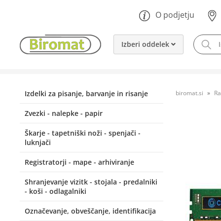
O podjetju
Izberi oddelek
Izdelki za pisanje, barvanje in risanje
biromat.si
Ra
Zvezki - nalepke - papir
Škarje - tapetniški noži - spenjači -
luknjači
Registratorji - mape - arhiviranje
Shranjevanje vizitk - stojala - predalniki
- koši - odlagalniki
Označevanje, obveščanje, identifikacija