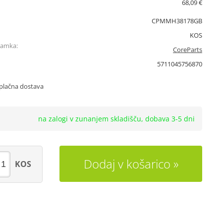
68,09 €
CPMMH38178GB
KOS
namka:
CoreParts
5711045756870
plačna dostava
na zalogi v zunanjem skladišču, dobava 3-5 dni
Dodaj v košarico
KOS