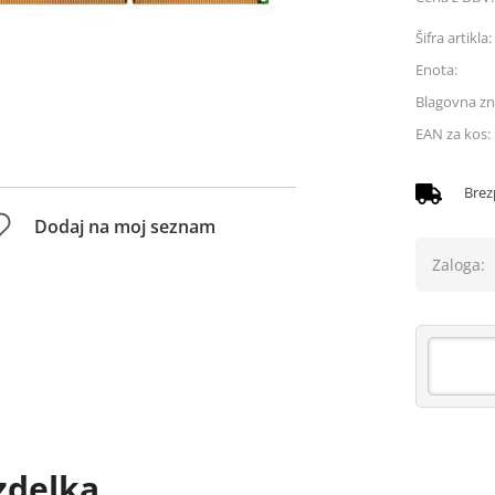
Šifra artikla:
Enota:
Blagovna z
EAN za kos:
Brez
Dodaj na moj seznam
Zaloga:
zdelka