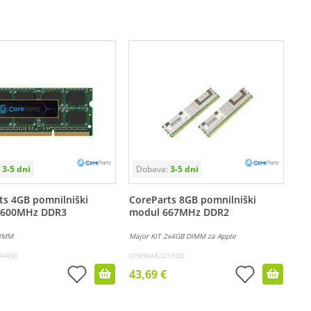
ts 4GB pomnilniški
CoreParts 8GB pomnilniški
1600MHz DDR3
modul 667MHz DDR2
DIMM
Major KIT 2x4GB DIMM za Apple
44GB
CPMMA82218GB
43,69 €