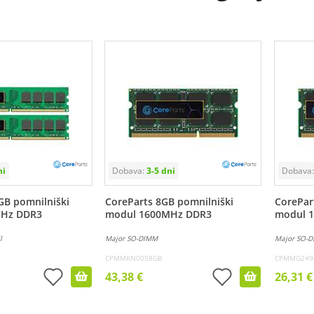
GB pomnilniški
CoreParts 8GB pomnilniški
CorePar
MHz DDR3
modul 1600MHz DDR3
modul 
l
Major SO-DIMM
Major SO-
CPMMKN0058GB
CPMMG249
43,38 €
26,31 €