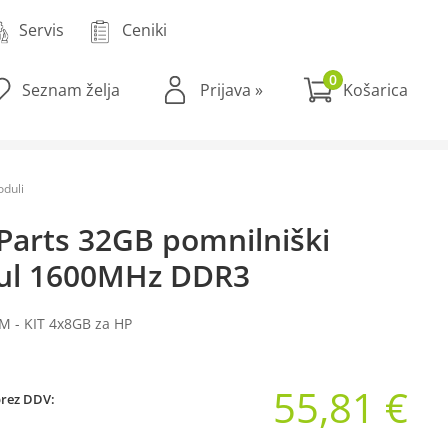
Servis
Ceniki
0
Seznam želja
Prijava
»
duli
Parts 32GB pomnilniški
l 1600MHz DDR3
M - KIT 4x8GB za HP
55,81 €
brez DDV: