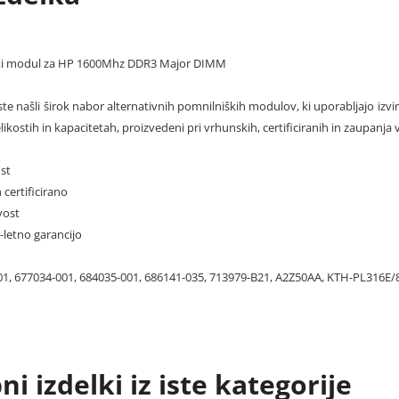
ki modul za HP 1600Mhz DDR3 Major DIMM
te našli širok nabor alternativnih pomnilniških modulov, ki uporabljajo izvi
elikostih in kapacitetah, proizvedeni pri vrhunskih, certificiranih in zaupanja 
st
 certificirano
vost
0-letno garancijo
1, 677034-001, 684035-001, 686141-035, 713979-B21, A2Z50AA, KTH-PL316E/
i izdelki iz iste kategorije