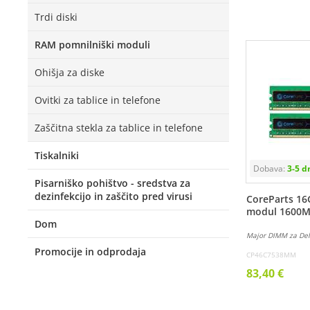
Trdi diski
RAM pomnilniški moduli
Ohišja za diske
Ovitki za tablice in telefone
Zaščitna stekla za tablice in telefone
Tiskalniki
Pisarniško pohištvo - sredstva za
dezinfekcijo in zaščito pred virusi
CoreParts 16
modul 1600
Dom
Major DIMM za Del
Promocije in odprodaja
CP46C7538MM
83,40 €