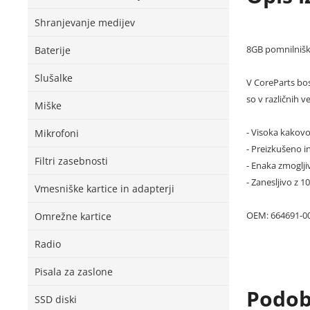
Shranjevanje medijev
8GB pomnilniš
Baterije
Slušalke
V CoreParts bos
so v različnih v
Miške
- Visoka kakovo
Mikrofoni
- Preizkušeno in
Filtri zasebnosti
- Enaka zmoglji
- Zanesljivo z 1
Vmesniške kartice in adapterji
OEM: 664691-00
Omrežne kartice
Radio
Pisala za zaslone
Podobn
SSD diski