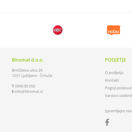
Biromat d.o.o.
PODJETJE
Brnčičeva ulica 29
O podjetju
1231 Ljubljana - Črnuče
Kontakt
T
0590 85 050
Pogoji poslova
E
info
biromat.si
Varstvo osebn
Spremljajte nas