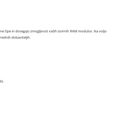
rne čipe in dosegajo zmogljivost vaših izvirnih RAM modulov. Na voljo
vrednih dobaviteljih.
8G