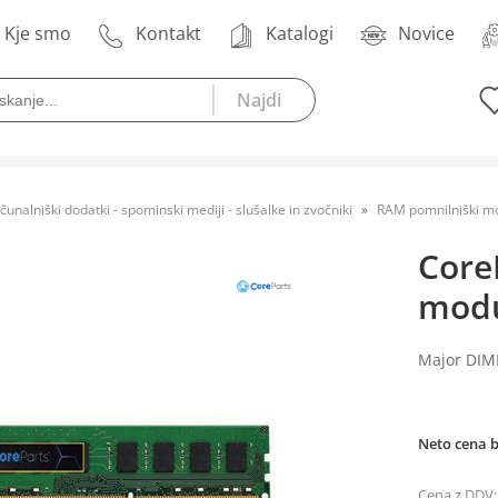
Kje smo
Kontakt
Katalogi
Novice
čunalniški dodatki - spominski mediji - slušalke in zvočniki
RAM pomnilniški mo
Core
modu
Major DIM
Neto cena 
Cena z DDV: