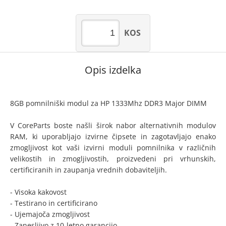
KOS
Opis izdelka
8GB pomnilniški modul za HP 1333Mhz DDR3 Major DIMM
V CoreParts boste našli širok nabor alternativnih modulov
RAM, ki uporabljajo izvirne čipsete in zagotavljajo enako
zmogljivost kot vaši izvirni moduli pomnilnika v različnih
velikostih in zmogljivostih, proizvedeni pri vrhunskih,
certificiranih in zaupanja vrednih dobaviteljih.
- Visoka kakovost
- Testirano in certificirano
- Ujemajoča zmogljivost
- Zanesljivo z 10-letno garancijo