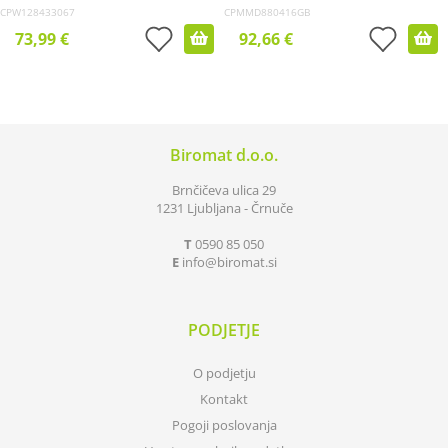
CPW128433067
CPMMD880416GB
73,99 €
92,66 €
Biromat d.o.o.
Brnčičeva ulica 29
1231 Ljubljana - Črnuče
T
0590 85 050
E
info
biromat.si
PODJETJE
O podjetju
Kontakt
Pogoji poslovanja