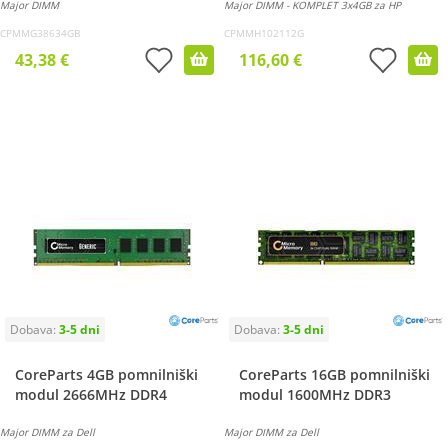
Major DIMM
Major DIMM - KOMPLET 3x4GB za HP
CPMMG38634GB
CPMMH102112G
43,38 €
116,60 €
CoreParts 4GB pomnilniški
CoreParts 16GB pomnilniški
modul 2666MHz DDR4
modul 1600MHz DDR3
Major DIMM za Dell
Major DIMM za Dell