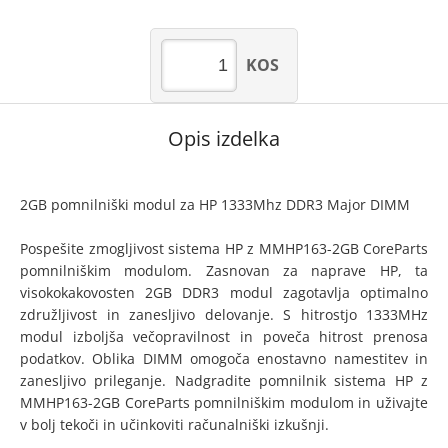
KOS
Opis izdelka
2GB pomnilniški modul za HP 1333Mhz DDR3 Major DIMM
Pospešite zmogljivost sistema HP z MMHP163-2GB CoreParts
pomnilniškim modulom. Zasnovan za naprave HP, ta
visokokakovosten 2GB DDR3 modul zagotavlja optimalno
združljivost in zanesljivo delovanje. S hitrostjo 1333MHz
modul izboljša večopravilnost in poveča hitrost prenosa
podatkov. Oblika DIMM omogoča enostavno namestitev in
zanesljivo prileganje. Nadgradite pomnilnik sistema HP z
MMHP163-2GB CoreParts pomnilniškim modulom in uživajte
v bolj tekoči in učinkoviti računalniški izkušnji.