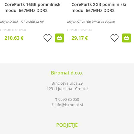
CoreParts 16GB pomnilniški
CoreParts 2GB pomnilniški
modul 667MHz DDR2
modul 667MHz DDR2
Major DIMM - KIT 2x8GB za HP
Major KIT 2x1GB DIMM za Fujitsu
CPMMH381832GB
CPMMC00052048
210,63 €
29,17 €
Biromat d.o.o.
Brnčičeva ulica 29
1231 Ljubljana - Črnuče
T
0590 85 050
E
info
biromat.si
PODJETJE