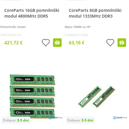
CoreParts 16GB pomnilniški
CoreParts 8GB pomnilniški
modul 4800MHz DDR5
modul 1333MHz DDR3
Pomnilniški modul
Major DIMM za HP
CPW128348276
CPMMH00178GB
421,72 €
63,16 €