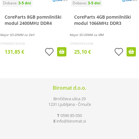
CoreParts 8GB pomnilniški
CoreParts 4GB pomnilniški
modul 2400MHz DDR4
modul 1066MHz DDR3
Major SO-DIMM za Dell
Major SO-DIMM za IBM
CPMMDE0368GB
CPMMI98424GB
131,85 €
25,10 €
Biromat d.o.o.
Brnčičeva ulica 29
1231 Ljubljana - Črnuče
T
0590 85 050
E
info
biromat.si