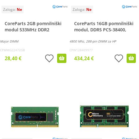
CoreParts 2GB pomnilniški
CoreParts 16GB pomnilniški
modul 533MHz DDR2
modul, DDR5 PC5-38400,
Major DIMM
4800 Mhz, 288-pin DIMM za HP
CPMMG22472GB
CPW128409977
28,40 €
434,24 €