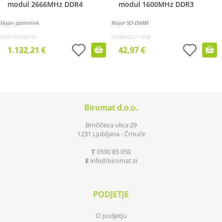
modul 2666MHz DDR4
modul 1600MHz DDR3
Major pomnilnik
Major SO-DIMM
CPW126608037
CPMMG25118GB
1.132,21 €
42,97 €
Biromat d.o.o.
Brnčičeva ulica 29
1231 Ljubljana - Črnuče
T
0590 85 050
E
info
biromat.si
PODJETJE
O podjetju