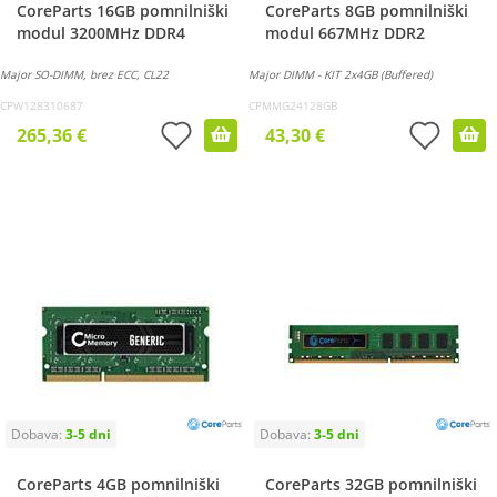
CoreParts 16GB pomnilniški
CoreParts 8GB pomnilniški
modul 3200MHz DDR4
modul 667MHz DDR2
Major SO-DIMM, brez ECC, CL22
Major DIMM - KIT 2x4GB (Buffered)
CPW128310687
CPMMG24128GB
265,36 €
43,30 €
CoreParts 4GB pomnilniški
CoreParts 32GB pomnilniški