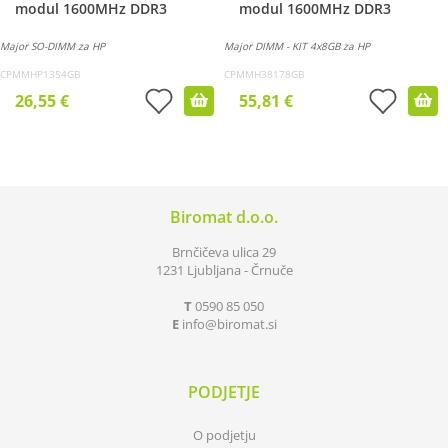
modul 1600MHz DDR3
modul 1600MHz DDR3
Major SO-DIMM za HP
Major DIMM - KIT 4x8GB za HP
CPMMHP1354GB
CPMMH38178GB
26,55 €
55,81 €
Biromat d.o.o.
Brnčičeva ulica 29
1231 Ljubljana - Črnuče
T
0590 85 050
E
info
biromat.si
PODJETJE
O podjetju