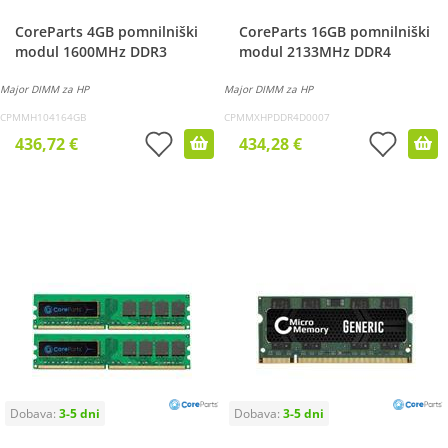
CoreParts 4GB pomnilniški
CoreParts 16GB pomnilniški
modul 1600MHz DDR3
modul 2133MHz DDR4
Major DIMM za HP
Major DIMM za HP
CPMMH104164GB
CPMMXHPDDR4D0007
436,72 €
434,28 €