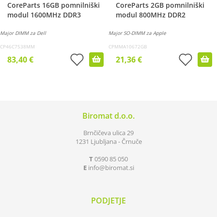
CoreParts 16GB pomnilniški
CoreParts 2GB pomnilniški
modul 1600MHz DDR3
modul 800MHz DDR2
Major DIMM za Dell
Major SO-DIMM za Apple
CP46C7538MM
CPMMA10672GB
83,40 €
21,36 €
Biromat d.o.o.
Brnčičeva ulica 29
1231 Ljubljana - Črnuče
T
0590 85 050
E
info
biromat.si
PODJETJE