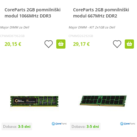
CoreParts 2GB pomnilniški
CoreParts 2GB pomnilniški
modul 1066MHz DDR3
modul 667MHz DDR2
Major DIMM za Dell
Major DIMM - KIT 2x1GB za Dell
CPMMD87962GB
CPMMD26292GB
20,15 €
29,17 €