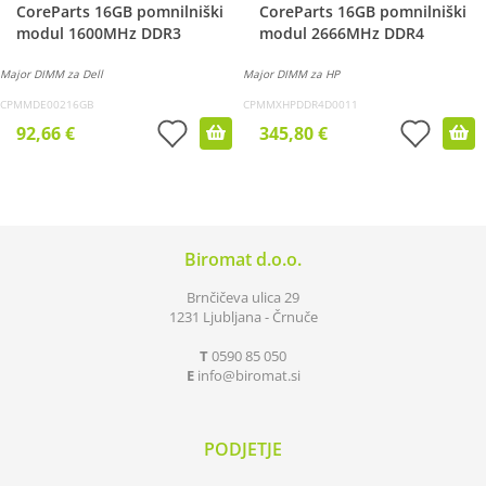
CoreParts 16GB pomnilniški
CoreParts 16GB pomnilniški
modul 1600MHz DDR3
modul 2666MHz DDR4
Major DIMM za Dell
Major DIMM za HP
CPMMDE00216GB
CPMMXHPDDR4D0011
92,66 €
345,80 €
Biromat d.o.o.
Brnčičeva ulica 29
1231 Ljubljana - Črnuče
T
0590 85 050
E
info
biromat.si
PODJETJE