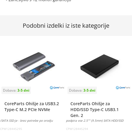
Podobni izdelki iz iste kategorije
CoreParts Ohišje za USB3.2
CoreParts Ohišje za
Type-C M.2 PCIe NVMe
HDD/SSD Type-C USB3.1
Gen. 2
/SATA SSD-je - brez potrebe po orodju
podpira vse 2.5"" (9.5mm) SATA HDD/SSD
CPW128445295
CPW128445294