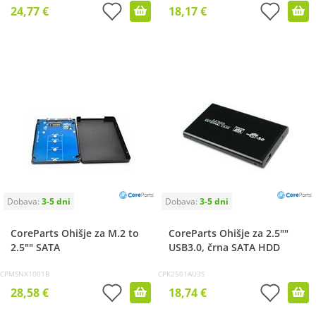
24,77 €
18,17 €
CoreParts Ohišje za M.2 to
CoreParts Ohišje za 2.5""
2.5"" SATA
USB3.0, črna SATA HDD
CPMSNX1001B
CPK2501AU3S
28,58 €
18,74 €