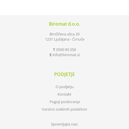
Biromat d.o.o.
Brnčičeva ulica 29
1231 Ljubljana - Črnuče
T
0590 85 050
E
info
biromat.si
PODJETJE
O podjetju
Kontakt
Pogoji poslovanja
Varstvo osebnih podatkov
Spremljajte nas: