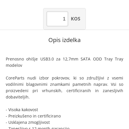
KOS
Opis izdelka
Prenosno ohišje USB3.0 za 12,7mm SATA ODD Tray Tray
modelov
CoreParts nudi izbor pokrovov, ki so združljivi z vsemi
vodilnimi blagovnimi znamkami pametnih naprav. Vsi so
proizvedeni pri vrhunskih, certificiranih in zanesljivih
dobaviteljih.
- Visoka kakovost
- Preizkušeno in certificirano
- Usklajena zmogljivost
- Zanesljivo s 12 month garancijo