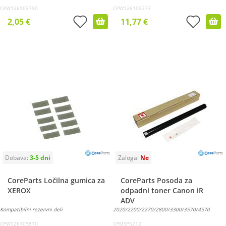
CPW126109790
CPW126109273
2,05 €
11,77 €
CoreParts Ločilna gumica za
CoreParts Posoda za
XEROX
odpadni toner Canon iR
ADV
Kompatibilni rezervni deli
2020/2200/2270/2800/3300/3570/4570
CPW126109810
CPMSP5212