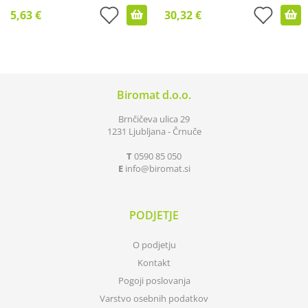
5,63 €
30,32 €
Biromat d.o.o.
Brnčičeva ulica 29
1231 Ljubljana - Črnuče
T
0590 85 050
E
info
biromat.si
PODJETJE
O podjetju
Kontakt
Pogoji poslovanja
Varstvo osebnih podatkov