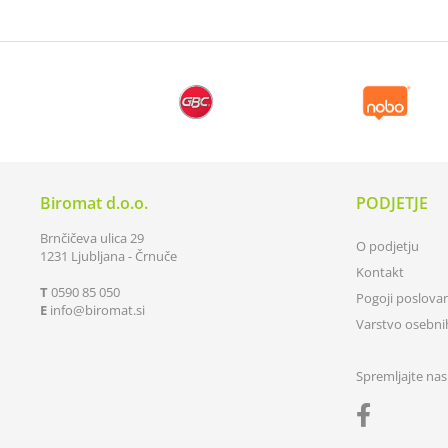
Biromat d.o.o.
PODJETJE
Brnčičeva ulica 29
O podjetju
1231 Ljubljana - Črnuče
Kontakt
T
0590 85 050
Pogoji poslova
E
info
biromat.si
Varstvo osebn
Spremljajte nas