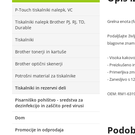
P-Touch tiskalniki nalepk, VC
Grelna enota (f
Tiskalniki nalepk Brother PJ, RJ, TD,
Durable
Podaljšajte živ
Tiskalniki
blagovne znamke
Brother tonerji in kartuše
- Visoka kakovo
Brother optični skenerji
- Preizkušeno in
- Primerljiva zm
Potrošni material za tiskalnike
- Zanesljivo s 
Tiskalniki in rezervni deli
OEM: RM1-6319
Pisarniško pohištvo - sredstva za
dezinfekcijo in zaščito pred virusi
Dom
Podobn
Promocije in odprodaja