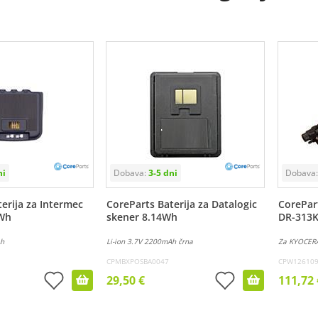
erija za Intermec
CoreParts Baterija za Datalogic
CorePar
2Wh
skener 8.14Wh
DR-313K
Ah
Li-ion 3.7V 2200mAh črna
Za KYOCER
CPMBXPOSBA0047
CPW12610
29,50 €
111,72 