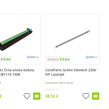
ts Črna enota bobna
CoreParts Grelni element 220V
/B1174 150K
HP LaserJet
A
Enterprise P3015 serija
9405
CPMSP2712
€
38,52 €