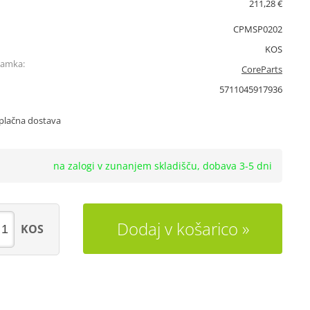
211,28 €
CPMSP0202
KOS
namka:
CoreParts
5711045917936
plačna dostava
na zalogi v zunanjem skladišču, dobava 3-5 dni
Dodaj v košarico
KOS