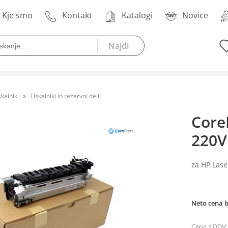
Kje smo
Kontakt
Katalogi
Novice
skalniki
Tiskalniki in rezervni deli
Core
220V
za HP Lase
Neto cena 
Cena z DDV: