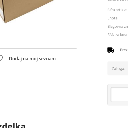
Šifra artikla:
Enota:
Blagovna z
EAN za kos:
Brez
Dodaj na moj seznam
Zaloga:
zdelka