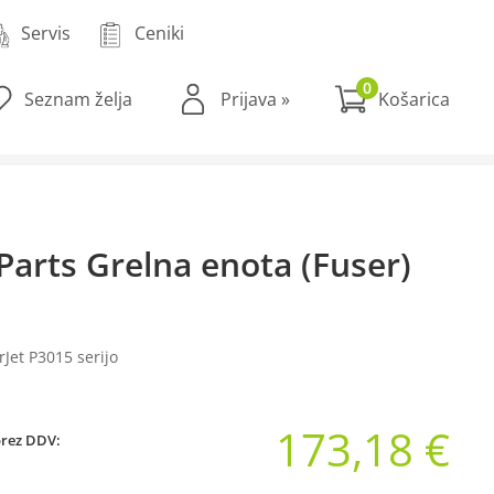
Servis
Ceniki
0
Seznam želja
Prijava
»
Parts Grelna enota (Fuser)
rJet P3015 serijo
173,18 €
brez DDV: