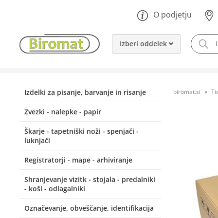
O podjetju
Izberi oddelek
Izdelki za pisanje, barvanje in risanje
biromat.si
Ti
Zvezki - nalepke - papir
Škarje - tapetniški noži - spenjači -
luknjači
Registratorji - mape - arhiviranje
Shranjevanje vizitk - stojala - predalniki
- koši - odlagalniki
Označevanje, obveščanje, identifikacija