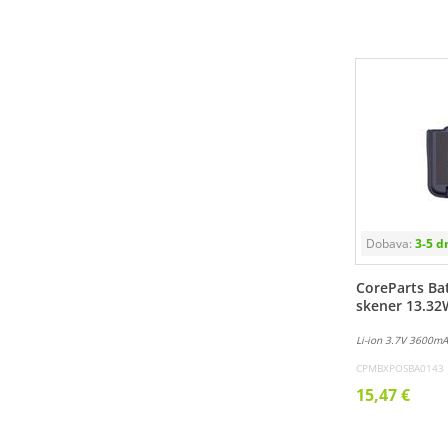
CoreParts Bat
skener 13.3
Li-ion 3.7V 3600m
CPMBXPOSBA0143
15,47 €