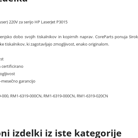
user) 220V za serijo HP LaserJet P3015
ljenjsko dobo svojih tiskalnikov in kopirnih naprav. CoreParts ponuja širok
 tiskalnikov, ki zagotavljajo zmogljivost, enako originalom.
st
 certificirano
ogljivost
12-mesečno garancijo
-000, RM1-6319-000CN, RM1-6319-000CN, RM1-6319-020CN
i izdelki iz iste kategorije