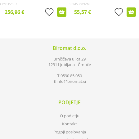
CPMSP2554
CPMSP8892M
256,96 €
55,57 €
Biromat d.o.o.
Brnčičeva ulica 29
1231 Ljubljana - Črnuče
T
0590 85 050
E
info
biromat.si
PODJETJE
O podjetju
Kontakt
Pogoji poslovanja