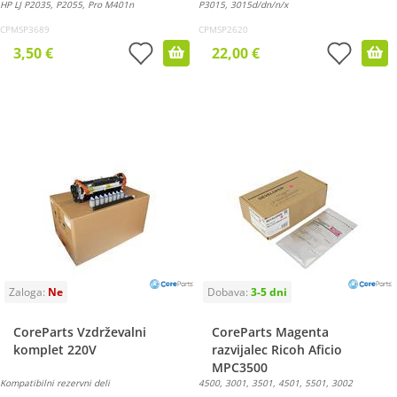
HP LJ P2035, P2055, Pro M401n
P3015, 3015d/dn/n/x
CPMSP3689
CPMSP2620
3,50 €
22,00 €
CoreParts Vzdrževalni
CoreParts Magenta
komplet 220V
razvijalec Ricoh Aficio
MPC3500
Kompatibilni rezervni deli
4500, 3001, 3501, 4501, 5501, 3002