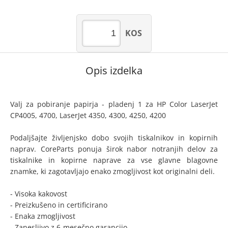
KOS
Opis izdelka
Valj za pobiranje papirja - pladenj 1 za HP Color LaserJet
CP4005, 4700, LaserJet 4350, 4300, 4250, 4200
Podaljšajte življenjsko dobo svojih tiskalnikov in kopirnih
naprav. CoreParts ponuja širok nabor notranjih delov za
tiskalnike in kopirne naprave za vse glavne blagovne
znamke, ki zagotavljajo enako zmogljivost kot originalni deli.
- Visoka kakovost
- Preizkušeno in certificirano
- Enaka zmogljivost
- Zanesljivo z 6-mesečno garancijo