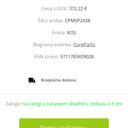
Cena z DDV:
372,22 €
Šifra artikla:
CPMSP2438
Enota:
KOS
Blagovna znamka:
CoreParts
EAN za kos:
5711783439028
Brezplačna dostava
Zaloga:
na zalogi v zunanjem skladišču, dobava 3-5 dni
Dodaj v košarico