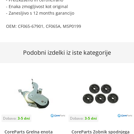
- Enaka zmogljivost kot original
- Zanesljivo s 12 months garancijo
OEM: CF065-67901, CF065A, MSP0199
Podobni izdelki iz iste kategorije
CoreParts Grelna enota
CoreParts Zobnik spodnjega