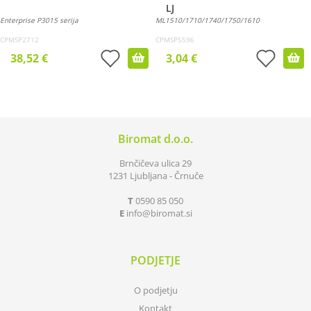
LJ
Enterprise P3015 serija
ML1510/1710/1740/1750/1610
CPMSP2712
CPMSP5596
38,52 €
3,04 €
Biromat d.o.o.
Brnčičeva ulica 29
1231 Ljubljana - Črnuče
T
0590 85 050
E
info
biromat.si
PODJETJE
O podjetju
Kontakt