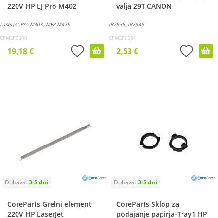
220V HP LJ Pro M402
valja 29T CANON
LaserJet Pro M403, MFP M426
iR2535, iR2545
CPMSP3500
CPMSP6581
19,18 €
2,53 €
CoreParts Grelni element
CoreParts Sklop za
220V HP LaserJet
podajanje papirja-Tray1 HP