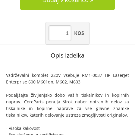
KOS
Opis izdelka
Vzdrževalni komplet 220V vsebuje RM1-0037 HP LaserJet
Enterprise 600 M601dn, M602, M603
Podaljšajte življenjsko dobo vaših tiskalnikov in kopirnih
naprav. CoreParts ponuja širok nabor notranjih delov za
tiskalnike in kopirne naprave za vse glavne znamke
tiskalnikov, katerih delovanje ustreza zmogljivosti originalov.
- Visoka kakovost
- Preizkušeno in certificirano