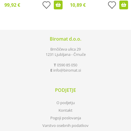
99,92 €
10,89 €
Biromat d.o.o.
Brnčičeva ulica 29
1231 Ljubljana - Črnuče
T
0590 85 050
E
info
biromat.si
PODJETJE
O podjetju
Kontakt
Pogoji poslovanja
Varstvo osebnih podatkov