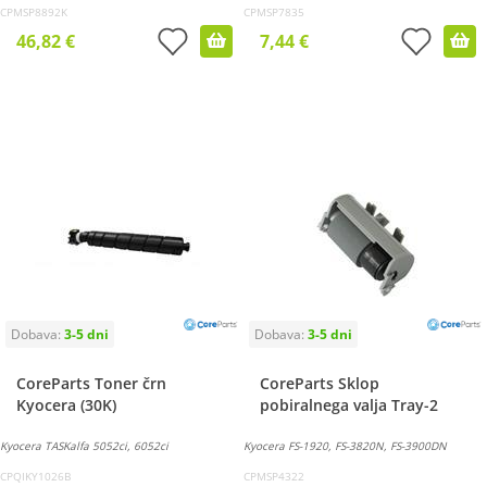
CPMSP8892K
CPMSP7835
46,82 €
7,44 €
CoreParts Toner črn
CoreParts Sklop
Kyocera (30K)
pobiralnega valja Tray-2
Kyocera TASKalfa 5052ci, 6052ci
Kyocera FS-1920, FS-3820N, FS-3900DN
CPQIKY1026B
CPMSP4322