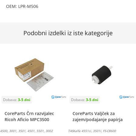
OEM: LPR-M506
Podobni izdelki iz iste kategorije
CoreParts Črn razvijalec
CoreParts Valjček za
Ricoh Aficio MPC3500
zajem/podajanje papirja
4500, 3001, 3501, 4501, 5501, 3002
TASKalfa 4551ci, 3501i, FS-C8600