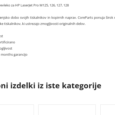
prevleko za HP LaserJet Pro M125, 126, 127, 128
ljenjsko dobo svojih tiskalnikov in kopirnih naprav. CoreParts ponuja širok
 tiskalnikov, ki ustrezajo zmogljivosti originalnih delov.
st
rtificirano
gljivost
12 months garancijo
i izdelki iz iste kategorije