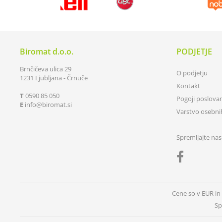
Biromat d.o.o.
PODJETJE
Brnčičeva ulica 29
O podjetju
1231 Ljubljana - Črnuče
Kontakt
T
0590 85 050
Pogoji poslova
E
info
biromat.si
Varstvo osebn
Spremljajte nas
Cene so v EUR i
Sp