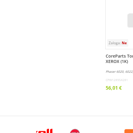
CoreParts To
XEROX (1K)
Phaser 6020, 6022
CPW128954281
56,01 €