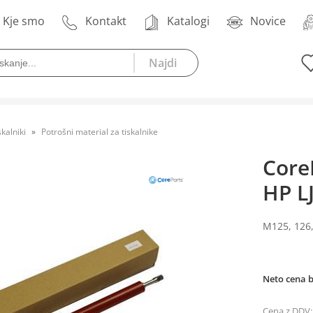
Kje smo
Kontakt
Katalogi
Novice
skalniki
Potrošni material za tiskalnike
CoreP
HP L
M125, 126,
Neto cena 
Cena z DDV: