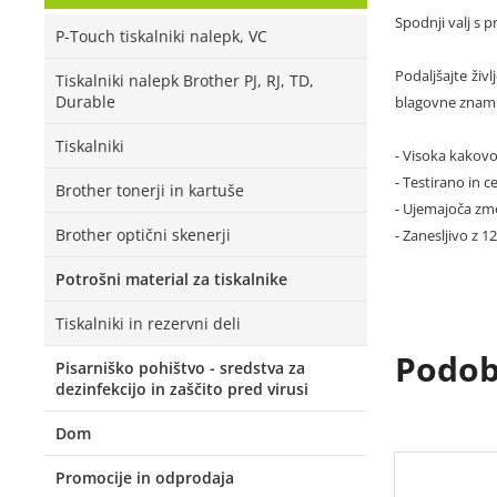
Spodnji valj s 
P-Touch tiskalniki nalepk, VC
Podaljšajte živ
Tiskalniki nalepk Brother PJ, RJ, TD,
Durable
blagovne znamke
Tiskalniki
- Visoka kakovo
- Testirano in ce
Brother tonerji in kartuše
- Ujemajoča zmo
Brother optični skenerji
- Zanesljivo z 
Potrošni material za tiskalnike
Tiskalniki in rezervni deli
Podobn
Pisarniško pohištvo - sredstva za
dezinfekcijo in zaščito pred virusi
Dom
Promocije in odprodaja