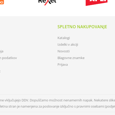
SPLETNO NAKUPOVANJE
Katalogi
Izdelki v akciji
nja
Novosti
ih podatkov
Blagovne znamke
Prijava
:
n ne vključujejo DDV. Dopuščamo možnost nenamernih napak. Nekatere slik
letna stran je namenjena za poslovanje izključno s pravnimi osebami (podjetj