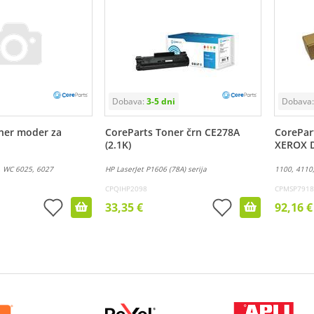
ner moder za
CoreParts Toner črn CE278A
CorePart
(2.1K)
XEROX 
, WC 6025, 6027
HP LaserJet P1606 (78A) serija
1100, 4110
CPQIHP2098
CPMSP7918
33,35 €
92,16 €