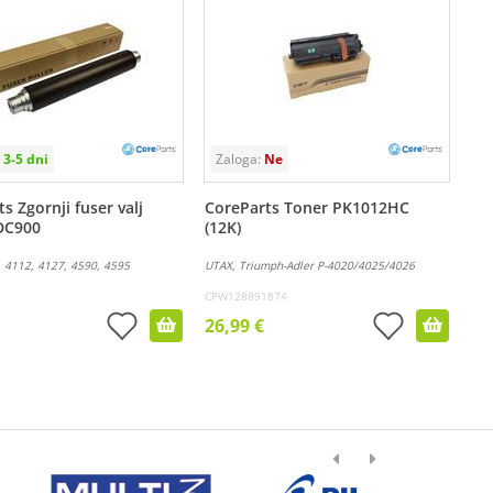
s Zgornji fuser valj
CoreParts Toner PK1012HC
DC900
(12K)
, 4112, 4127, 4590, 4595
UTAX, Triumph-Adler P-4020/4025/4026
CPW128891874
26,99 €