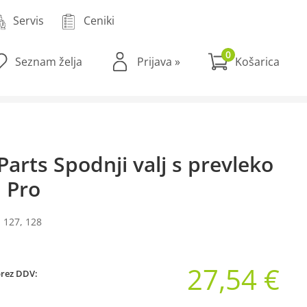
Servis
Ceniki
0
Seznam želja
Prijava
»
arts Spodnji valj s prevleko
J Pro
 127, 128
27,54 €
brez DDV: