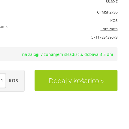
33,60 €
CPMSP2736
KOS
namka:
CoreParts
5711783439073
na zalogi v zunanjem skladišču, dobava 3-5 dni
Dodaj v košarico
KOS