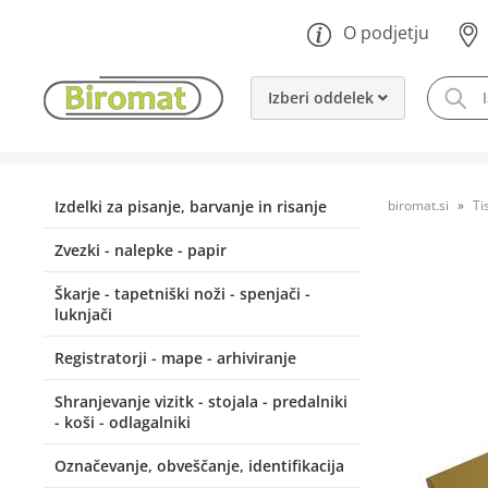
O podjetju
Izberi oddelek
Izdelki za pisanje, barvanje in risanje
biromat.si
Ti
Zvezki - nalepke - papir
Škarje - tapetniški noži - spenjači -
luknjači
Registratorji - mape - arhiviranje
Shranjevanje vizitk - stojala - predalniki
- koši - odlagalniki
Označevanje, obveščanje, identifikacija