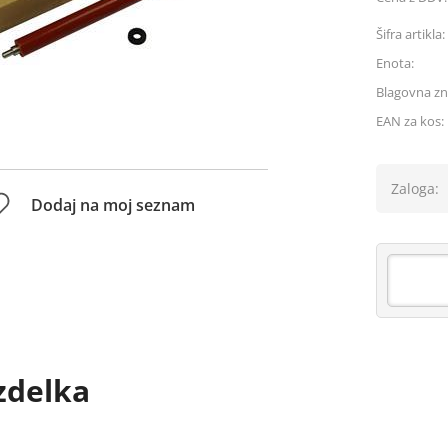
Šifra artikla:
Enota:
Blagovna z
EAN za kos:
Zaloga:
Dodaj na moj seznam
zdelka