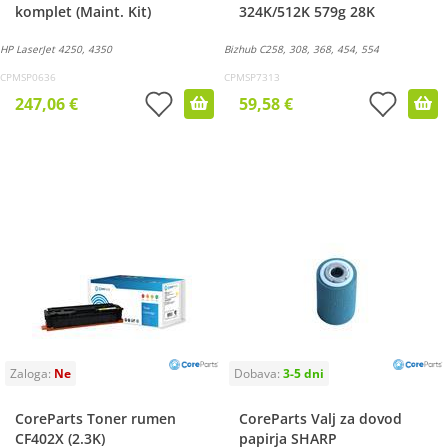
komplet (Maint. Kit)
324K/512K 579g 28K
HP LaserJet 4250, 4350
Bizhub C258, 308, 368, 454, 554
CPMSP0636
CPMSP7313
247,06 €
59,58 €
CoreParts Toner rumen
CoreParts Valj za dovod
CF402X (2.3K)
papirja SHARP