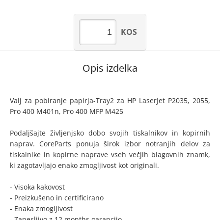
KOS
Opis izdelka
Valj za pobiranje papirja-Tray2 za HP LaserJet P2035, 2055,
Pro 400 M401n, Pro 400 MFP M425
Podaljšajte življenjsko dobo svojih tiskalnikov in kopirnih
naprav. CoreParts ponuja širok izbor notranjih delov za
tiskalnike in kopirne naprave vseh večjih blagovnih znamk,
ki zagotavljajo enako zmogljivost kot originali.
- Visoka kakovost
- Preizkušeno in certificirano
- Enaka zmogljivost
- Zanesljivo z 12 months garancijo