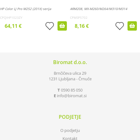
HP Color LJ Pro M252 (201X) serija
ARM208, MX-M260/M264/M310/M314
CPQIHP1023ZY
CPMSP5702
64,11 €
8,16 €
Biromat d.o.o.
Brnčičeva ulica 29
1231 Ljubljana - Črnuče
T
0590 85 050
E
info
biromat.si
PODJETJE
O podjetju
Kontakt