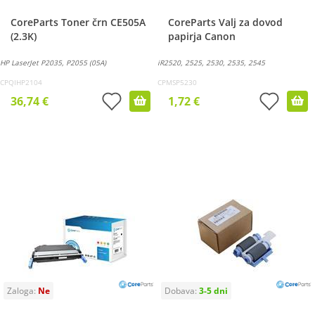
CoreParts Toner črn CE505A
CoreParts Valj za dovod
(2.3K)
papirja Canon
HP LaserJet P2035, P2055 (05A)
iR2520, 2525, 2530, 2535, 2545
CPQIHP2104
CPMSP5230
36,74 €
1,72 €