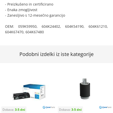
- Preizkušeno in certificirano
- Enaka zmogljivost
- Zanesljivo s 12-mesečno garancijo
OEM: 059K59950, 604K24402, 604K54190, 604K61210,
604K67470, 604K67480
Podobni izdelki iz iste kategorije