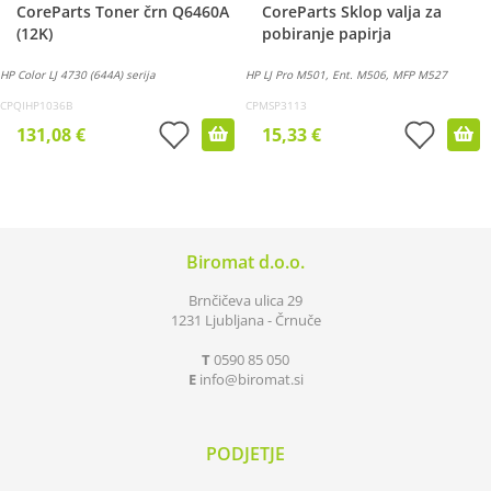
CoreParts Toner črn Q6460A
CoreParts Sklop valja za
(12K)
pobiranje papirja
HP Color LJ 4730 (644A) serija
HP LJ Pro M501, Ent. M506, MFP M527
CPQIHP1036B
CPMSP3113
131,08 €
15,33 €
Biromat d.o.o.
Brnčičeva ulica 29
1231 Ljubljana - Črnuče
T
0590 85 050
E
info
biromat.si
PODJETJE