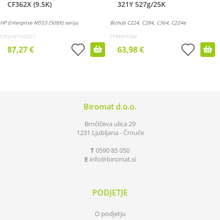
CF362X (9.5K)
321Y 527g/25K
HP Enterprise M553 (508X) serija
Bizhub C224, C284, C364, C224e
CPQIHP1028ZY
CPMSP7266
87,27 €
63,98 €
Biromat d.o.o.
Brnčičeva ulica 29
1231 Ljubljana - Črnuče
T
0590 85 050
E
info
biromat.si
PODJETJE
O podjetju