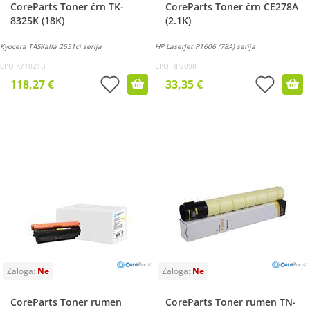
CoreParts Toner črn TK-
CoreParts Toner črn CE278A
8325K (18K)
(2.1K)
Kyocera TASKalfa 2551ci serija
HP LaserJet P1606 (78A) serija
CPQIKY1021B
CPQIHP2098
118,27 €
33,35 €
CoreParts Toner rumen
CoreParts Toner rumen TN-