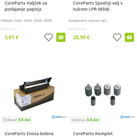
CoreParts Valjček za
CoreParts Spodnji valj s
podajanje papirja
tulcem LPR-M506
TASKalfa 3500i, 4500i, 6500i, 8000i
Kompatibilni rezervni deli
CPMSP7837
CPMSP2589
3,81 €
28,95 €
CoreParts Enota bobna
CoreParts Komplet