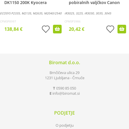
DK1150 200K Kyocera
pobiralnih valjčkov Canon
ECOSYS P2335, M2135, M2635, M2040/2540
iR3025, 3225, iR3030, 3035, 3045
CPMSP8997
CPMSP3986
138,84 €
20,42 €
Biromat d.o.o.
Brnčičeva ulica 29
1231 Ljubljana - Črnuče
T
0590 85 050
E
info
biromat.si
PODJETJE
O podjetju