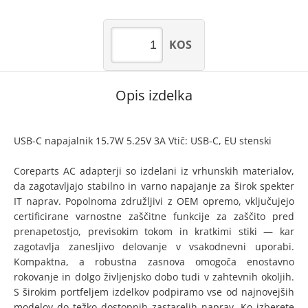
KOS
Opis izdelka
USB-C napajalnik 15.7W 5.25V 3A Vtič: USB-C, EU stenski
Coreparts AC adapterji so izdelani iz vrhunskih materialov,
da zagotavljajo stabilno in varno napajanje za širok spekter
IT naprav. Popolnoma združljivi z OEM opremo, vključujejo
certificirane varnostne zaščitne funkcije za zaščito pred
prenapetostjo, previsokim tokom in kratkimi stiki — kar
zagotavlja zanesljivo delovanje v vsakodnevni uporabi.
Kompaktna, a robustna zasnova omogoča enostavno
rokovanje in dolgo življenjsko dobo tudi v zahtevnih okoljih.
S širokim portfeljem izdelkov podpiramo vse od najnovejših
modelov do težko dostopnih zastarelih naprav. Ko izberete