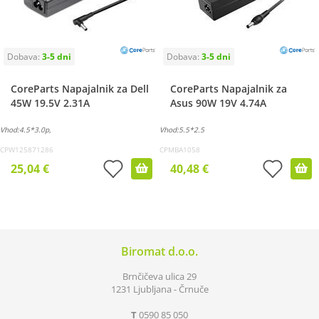
CoreParts Napajalnik za Dell
CoreParts Napajalnik za
45W 19.5V 2.31A
Asus 90W 19V 4.74A
Vhod:4.5*3.0p,
Vhod:5.5*2.5
CPW125871286
CPMBA1058
25,04 €
40,48 €
Biromat d.o.o.
Brnčičeva ulica 29
1231 Ljubljana - Črnuče
T
0590 85 050