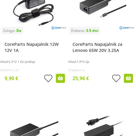
CoreParts Napajalnik 12W
CoreParts Napajalnik za
12V 1A
Lenovo 65W 20V 3.25A
Vhod:5.5*2.1 EU priklop
Vhod:7.9*5.5p
CPMSPT2129
CPMBA2016
9,90 €
25,96 €