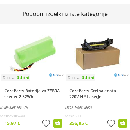
Podobni izdelki iz iste kategorije
CoreParts Baterija za ZEBRA
CoreParts Grelna enota
skener 2.52Wh
220V HP LaserJet
Ni-Mh 3.6V 700mAh
M607, M608, M609
CPMBXPOSBA0285
CPMSP7719
15,97 €
356,95 €