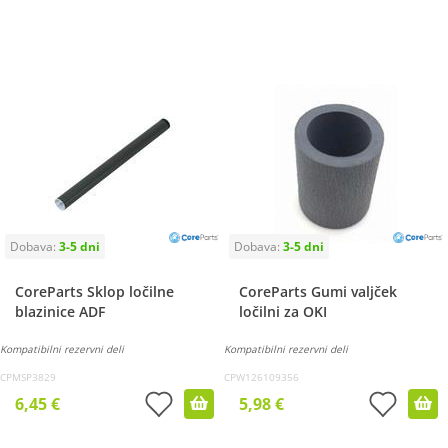
CoreParts Sklop ločilne
CoreParts Gumi valjček
blazinice ADF
ločilni za OKI
Kompatibilni rezervni deli
Kompatibilni rezervni deli
CPMSP3829
CPW126109356
6,45 €
5,98 €