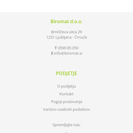
Biromat d.o.o.
Brnčičeva ulica 29
1231 Ljubljana - Črnuče
T
0590 85 050
E
info
biromat.si
PODJETJE
O podjetju
Kontakt
Pogoji poslovanja
Varstvo osebnih podatkov
Spremljajte nas: