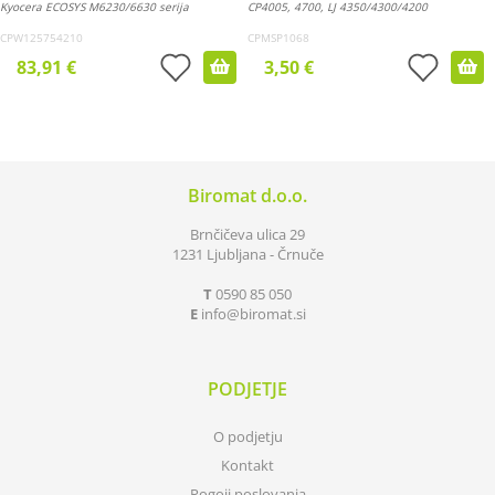
Kyocera ECOSYS M6230/6630 serija
CP4005, 4700, LJ 4350/4300/4200
CPW125754210
CPMSP1068
83,91 €
3,50 €
Biromat d.o.o.
Brnčičeva ulica 29
1231 Ljubljana - Črnuče
T
0590 85 050
E
info
biromat.si
PODJETJE
O podjetju
Kontakt
Pogoji poslovanja