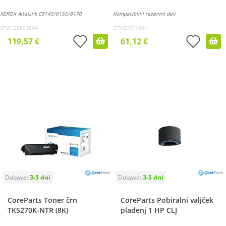
XEROX AltaLink C8145/8155/8170
Kompatibilni rezervni deli
CPW128891844
CPMSP511001
119,57 €
61,12 €
CoreParts Toner črn
CoreParts Pobiralni valjček
TK5270K-NTR (8K)
pladenj 1 HP CLJ