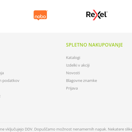
SPLETNO NAKUPOVANJE
Katalogi
Izdelki v akciji
nja
Novosti
ih podatkov
Blagovne znamke
Prijava
:
n ne vključujejo DDV. Dopuščamo možnost nenamernih napak. Nekatere slik