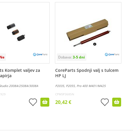
ts Komplet valjev za
CoreParts Spodnji valj s tulcem
apirja
HP LJ
Studio 2008A/2508A/3008A
P2035, P2055, Pro 400 M401/M425
1929
CPMSP3685N
20,42 €