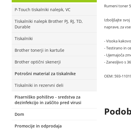
Rumeni toner 59
P-Touch tiskalniki nalepk, VC
Izboljšajte svo
Tiskalniki nalepk Brother PJ, RJ, TD,
Durable
naprave, za vse 
Tiskalniki
- Visoka kakovo
- Testirano in ce
Brother tonerji in kartuše
- Ujemajoča zmo
Brother optični skenerji
- Zanesljivo s 
Potrošni material za tiskalnike
OEM: 593-11019
Tiskalniki in rezervni deli
Pisarniško pohištvo - sredstva za
dezinfekcijo in zaščito pred virusi
Podobn
Dom
Promocije in odprodaja