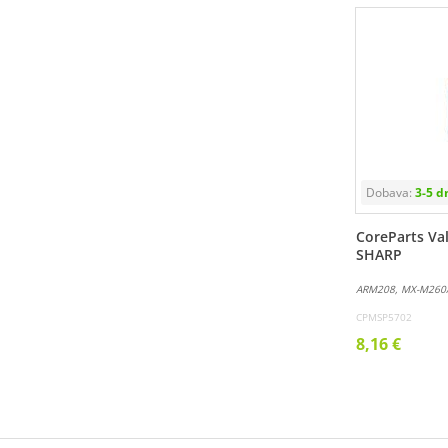
CoreParts Val
SHARP
ARM208, MX-M260
CPMSP5702
8,16 €