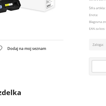
Šifra artikla:
Enota:
Blagovna z
EAN za kos:
Zaloga:
Dodaj na moj seznam
zdelka