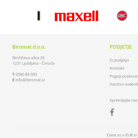
Biromat d.o.o.
PODJETJE
Brnčičeva ulica 29
O podjetju
1231 Ljubljana - Črnuče
Kontakt
T
0590 85 050
Pogoji poslova
E
info
biromat.si
Varstvo osebn
Spremljajte nas
Cene so v EUR i