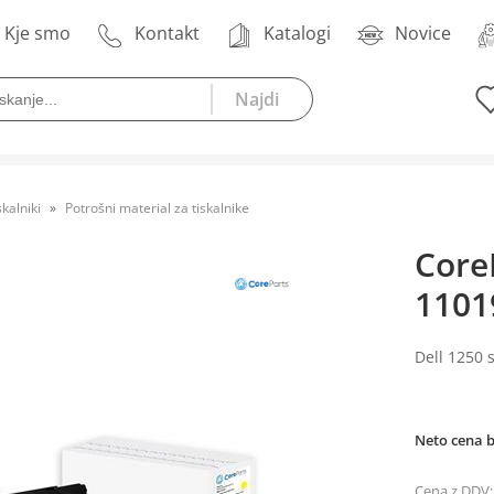
Kje smo
Kontakt
Katalogi
Novice
skalniki
Potrošni material za tiskalnike
Core
1101
Dell 1250 s
Neto cena 
Cena z DDV: