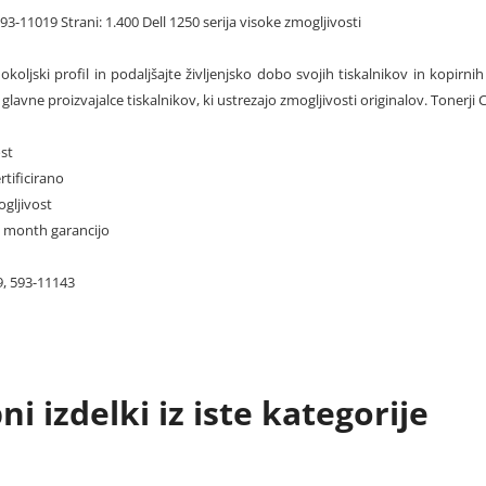
3-11019 Strani: 1.400 Dell 1250 serija visoke zmogljivosti
j okoljski profil in podaljšajte življenjsko dobo svojih tiskalnikov in kopirn
glavne proizvajalce tiskalnikov, ki ustrezajo zmogljivosti originalov. Tonerji 
st
rtificirano
gljivost
36 month garancijo
, 593-11143
i izdelki iz iste kategorije