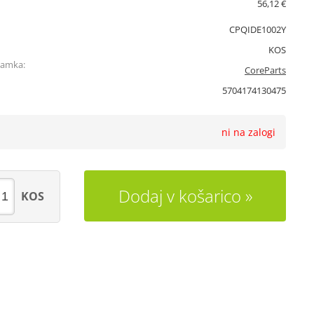
56,12 €
CPQIDE1002Y
KOS
namka:
CoreParts
5704174130475
ni na zalogi
Dodaj v košarico
KOS