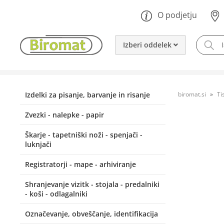
O podjetju
Izberi oddelek
Izdelki za pisanje, barvanje in risanje
biromat.si
Ti
Zvezki - nalepke - papir
Škarje - tapetniški noži - spenjači -
luknjači
Registratorji - mape - arhiviranje
Shranjevanje vizitk - stojala - predalniki
- koši - odlagalniki
Označevanje, obveščanje, identifikacija