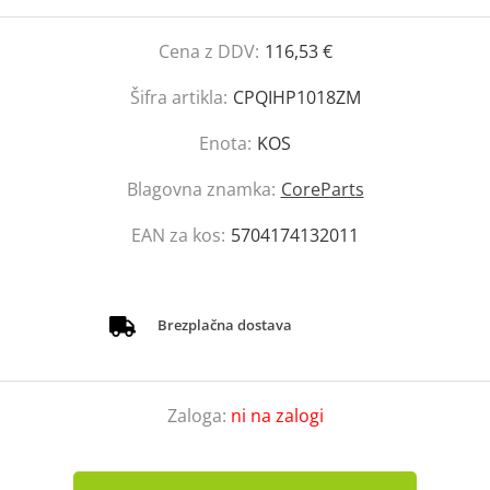
Cena z DDV:
116,53 €
Šifra artikla:
CPQIHP1018ZM
Enota:
KOS
Blagovna znamka:
CoreParts
EAN za kos:
5704174132011
Brezplačna dostava
Zaloga:
ni na zalogi