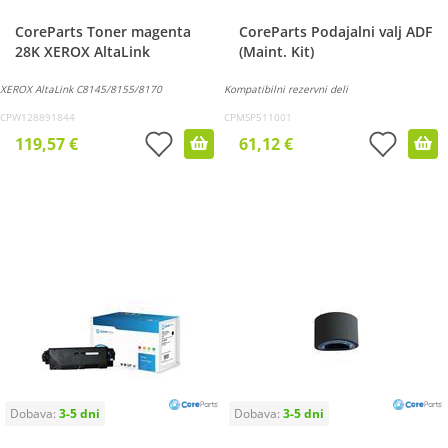
CoreParts Toner magenta
CoreParts Podajalni valj ADF
28K XEROX AltaLink
(Maint. Kit)
XEROX AltaLink C8145/8155/8170
Kompatibilni rezervni deli
CPW128891844
CPMSP511001
119,57 €
61,12 €