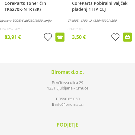
CoreParts Toner črn
CoreParts Pobiralni valjček
TK5270K-NTR (8K)
pladenj 1 HP CLJ
Kyocera ECOSYS M6230/6630 serija
CP4005, 4700, LJ 4350/4300/4200
CPW125754210
CPMSP1068
83,91 €
3,50 €
Biromat d.o.o.
Brnčičeva ulica 29
1231 Ljubljana - Črnuče
T
0590 85 050
E
info
biromat.si
PODJETJE