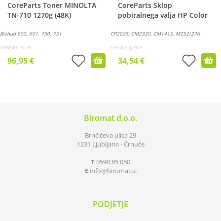
CoreParts Toner MINOLTA
CoreParts Sklop
TN-710 1270g (48K)
pobiralnega valja HP Color
Bizhub 600, 601, 750, 751
CP2025, CM2320, CM1415, M252/276
CPMSP6792H
CPASLELJ7901
96,95 €
34,54 €
Biromat d.o.o.
Brnčičeva ulica 29
1231 Ljubljana - Črnuče
T
0590 85 050
E
info
biromat.si
PODJETJE