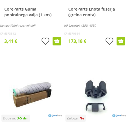
CoreParts Guma
CoreParts Enota fuserja
pobiralnega valja (1 kos)
(grelna enota)
Kompatibilni rezervni deli
HP LaserJet 4250, 4350
CPMSP3512
CPMSP0664
3,41 €
173,18 €