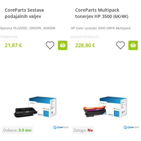
CoreParts Sestava
CoreParts Multipack
podajalnih valjev
tonerjev HP 3500 (6K/4K)
Kyocera FS-2000D, 3900DN, 4000DN
HP Color LaserJet 3500 CMYK Multipack
CPMSP4398
CPQIHP1005MULTI
21,87 €
228,80 €