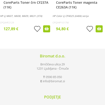
CoreParts Toner črn CF237A
CoreParts Toner magenta
(11K)
CE263A (11K)
HP LJ M607, M608, M609, M631 (37A)
HP Color LJ CP4025 (648A) serija
CPQIHP2129
CPQIHP1017M
127,89 €
94,80 €
Biromat d.o.o.
Brnčičeva ulica 29
1231 Ljubljana - Črnuče
T
0590 85 050
E
info
biromat.si
PODJETJE