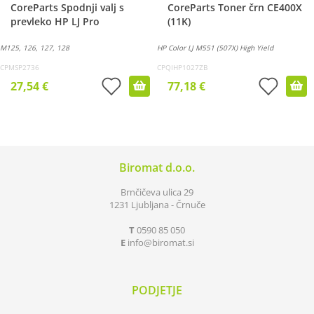
CoreParts Spodnji valj s
CoreParts Toner črn CE400X
prevleko HP LJ Pro
(11K)
M125, 126, 127, 128
HP Color LJ M551 (507X) High Yield
CPMSP2736
CPQIHP1027ZB
27,54 €
77,18 €
Biromat d.o.o.
Brnčičeva ulica 29
1231 Ljubljana - Črnuče
T
0590 85 050
E
info
biromat.si
PODJETJE