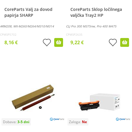
CoreParts Valj za dovod
CoreParts Sklop ločilnega
papirja SHARP
valjčka Tray2 HP
ARM208, MX-M260/M264/M310/M314
CLJ Pro 300 M375nw, Pro 400 M475
CPMSP5702
CPMSP2635
8,16 €
9,22 €