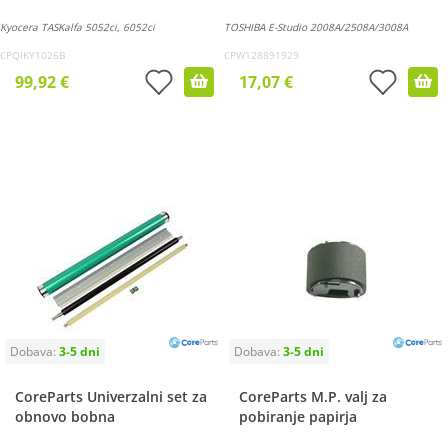
Kyocera TASKalfa 5052ci, 6052ci
TOSHIBA E-Studio 2008A/2508A/3008A
CPQIKY1026B
CPW128891929
99,92 €
17,07 €
CoreParts Univerzalni set za
CoreParts M.P. valj za
obnovo bobna
pobiranje papirja