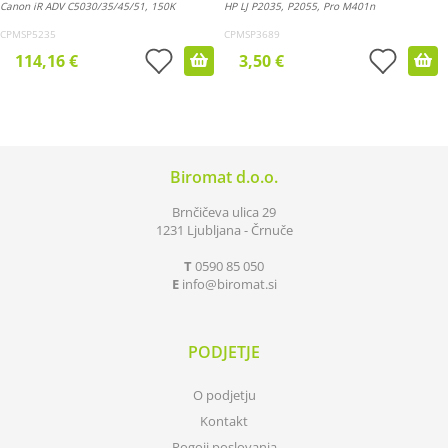
Canon iR ADV C5030/35/45/51, 150K
HP LJ P2035, P2055, Pro M401n
CPMSP5235
CPMSP3689
114,16 €
3,50 €
Biromat d.o.o.
Brnčičeva ulica 29
1231 Ljubljana - Črnuče
T
0590 85 050
E
info
biromat.si
PODJETJE
O podjetju
Kontakt
Pogoji poslovanja