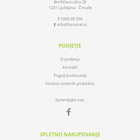
Brnčičeva ulica 29
1231 Ljubljana - Črnuče
T
0590 85 050
E
info
biromat.si
PODJETJE
O podjetju
Kontakt
Pogoji poslovanja
Varstvo osebnih podatkov
Spremljajte nas:
SPLETNO NAKUPOVANJE