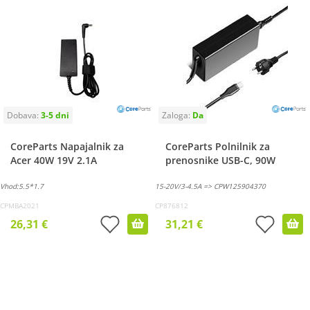
CoreParts Napajalnik za
CoreParts Polnilnik za
Acer 40W 19V 2.1A
prenosnike USB-C, 90W
Vhod:5.5*1.7
15-20V/3-4.5A => CPW125904370
CPMBA2021
CP876812
26,31 €
31,21 €