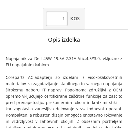
KOS
Opis izdelka
Napajalnik za Dell 45W 19.5V 2.31A Vtič:4.5*3.0, vključno z
EU napajalnim kablom
Coreparts AC-adapterji so izdelani iz visokokakovostnih
materialov za zagotavljanje stabilnega in varnega napajanja
širokemu naboru IT naprav. Popolnoma združljivi z OEM
opremo vključujejo certificirane zaščitne funkcije za zaščito
pred prenapetostjo, prekomernim tokom in kratkimi stiki —
kar zagotavlja zanesljivo delovanje v vsakodnevni uporabi.
Kompakten, a robusten dizajn omogoča enostavno rokovanje
in vzdržljivost v zahtevnih okoljih. Z obsežnim portfeljem
izdelkov podpiramo vse od sodobnih modelov do težko