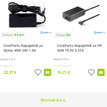
CoreParts Napajalnik za
CoreParts Napajalnik za HP
Dymo 40W 24V 1.5A
45W 19.5V 2.31A
Vhod:5.5*2.5
Vhod:4.5*3.0
CPMBA1104
CPW125841453
22,37 €
19,23 €
Biromat d.o.o.