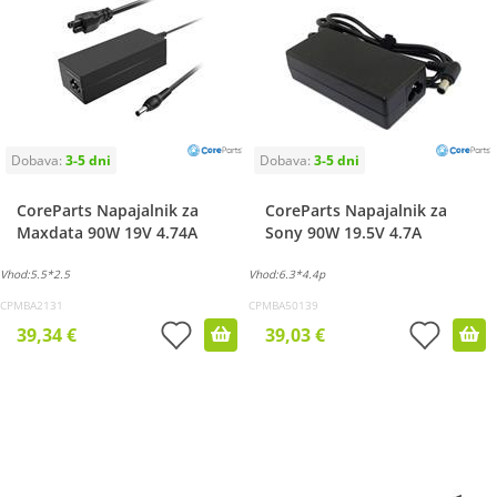
CoreParts Napajalnik za
CoreParts Napajalnik za
Maxdata 90W 19V 4.74A
Sony 90W 19.5V 4.7A
Vhod:5.5*2.5
Vhod:6.3*4.4p
CPMBA2131
CPMBA50139
39,34 €
39,03 €