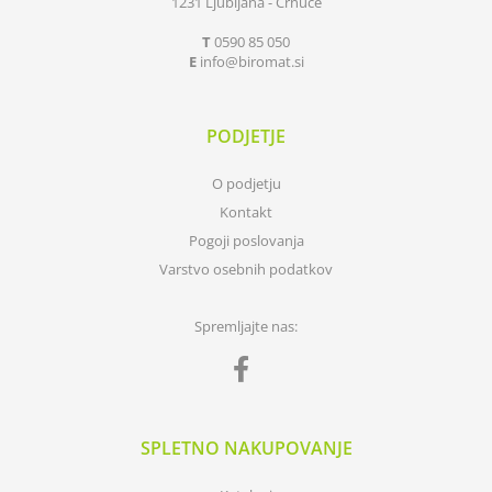
1231 Ljubljana - Črnuče
T
0590 85 050
E
info
biromat.si
PODJETJE
O podjetju
Kontakt
Pogoji poslovanja
Varstvo osebnih podatkov
Spremljajte nas:
SPLETNO NAKUPOVANJE