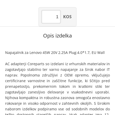
KOS
Opis izdelka
Napajalnik za Lenovo 45W 20V 2.25A Plug:4.0*1.7, EU Wall
AC adapterji Coreparts so izdelani iz vrhunskih materialov in
zagotavljajo stabilno ter varno napajanje za širok nabor IT
naprav. Popolnoma združljivi z OEM opremo, vključujejo
certificirane varnostne in zaščitne funkcije, ki ščitijo pred
prenapetostjo, prekomernim tokom in kratkimi stiki ter
zagotavljajo zanesljivo delovanje v vsakodnevni uporabi.
Njihova kompaktna in robustna zasnova omogoča enostavno
rokovanje in visoko odpornost v zahtevnih okoljih. S širokim
naborom izdelkov podpiramo vse od sodobnih modelov do
težko dostopnih starejših naprav. Vsak adapter ima 12-