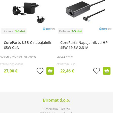
CoreParts USB-C napajalnik
CoreParts Napajalnik za HP
65W GaN
45W 19.5V 2.31A
5V 2.4A - 20V 3.2A, PD, EU/UK
Vhod:4.5*3.0
CPMBXUSBCAC0002
CPW125841455
27,90 €
22,46 €
Biromat d.o.o.
Brnčičeva ulica 29