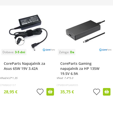
CoreParts Napajalnik za
CoreParts Gaming
Asus 65W 19V 3.42A
napajalnik za HP 135W
19.5V 6.9A
Vhod:4.0*1.35
Vhod: 7.4*5.0
CPMBA50157
CPMBXHPGAM005
28,95 €
35,75 €