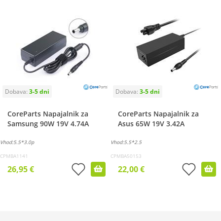
CoreParts Napajalnik za
CoreParts Napajalnik za
Samsung 90W 19V 4.74A
Asus 65W 19V 3.42A
Vhod:5.5*3.0p
Vhod:5.5*2.5
CPMBA1141
CPMBA50153
26,95 €
22,00 €