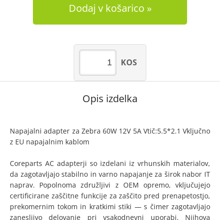
Dodaj v košarico
KOS
Opis izdelka
Napajalni adapter za Zebra 60W 12V 5A Vtič:5.5*2.1 Vključno
z EU napajalnim kablom
Coreparts AC adapterji so izdelani iz vrhunskih materialov,
da zagotavljajo stabilno in varno napajanje za širok nabor IT
naprav. Popolnoma združljivi z OEM opremo, vključujejo
certificirane zaščitne funkcije za zaščito pred prenapetostjo,
prekomernim tokom in kratkimi stiki — s čimer zagotavljajo
zanesljivo delovanje pri vsakodnevni uporabi. Njihova