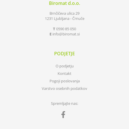
Biromat d.o.o.
Brnčičeva ulica 29
1231 Ljubljana - Črnuče
T
0590 85 050
E
info
biromat.si
PODJETJE
O podjetju
Kontakt
Pogoji poslovanja
Varstvo osebnih podatkov
Spremljajte nas: