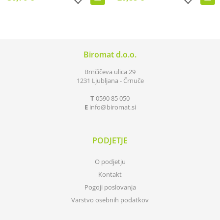
Biromat d.o.o.
Brnčičeva ulica 29
1231 Ljubljana - Črnuče
T
0590 85 050
E
info
biromat.si
PODJETJE
O podjetju
Kontakt
Pogoji poslovanja
Varstvo osebnih podatkov