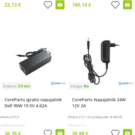
22,13 €
100,14 €
CoreParts Igralni napajalnik
CoreParts Napajalnik 24W
Dell 90W 19.5V 4.62A
12V 2A
Vhod:4.5*3.0
Vhod:5.5*2.1 EU priklop (AD-18 AD18)
CPMBXDEGAM001
CPMSPT2116
36,76 €
20,88 €