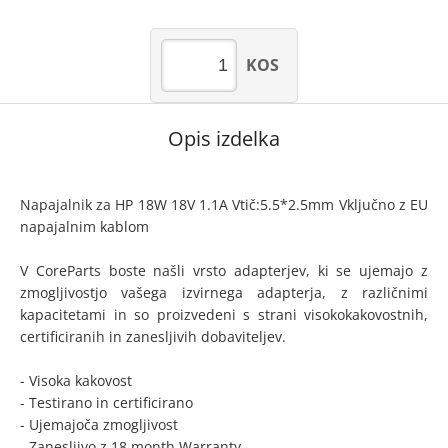
KOS
Opis izdelka
Napajalnik za HP 18W 18V 1.1A Vtič:5.5*2.5mm Vključno z EU
napajalnim kablom
V CoreParts boste našli vrsto adapterjev, ki se ujemajo z
zmogljivostjo vašega izvirnega adapterja, z različnimi
kapacitetami in so proizvedeni s strani visokokakovostnih,
certificiranih in zanesljivih dobaviteljev.
- Visoka kakovost
- Testirano in certificirano
- Ujemajoča zmogljivost
- Zanesljivo z 18 month Warranty