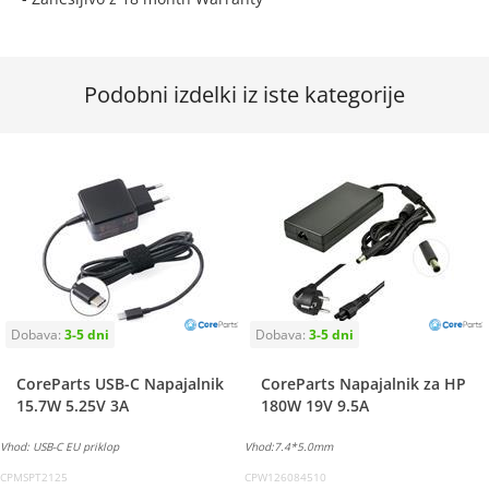
Podobni izdelki iz iste kategorije
CoreParts USB-C Napajalnik
CoreParts Napajalnik za HP
15.7W 5.25V 3A
180W 19V 9.5A
Vhod: USB-C EU priklop
Vhod:7.4*5.0mm
CPMSPT2125
CPW126084510