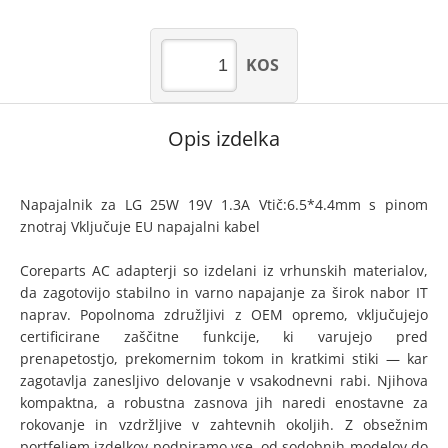
KOS
Opis izdelka
Napajalnik za LG 25W 19V 1.3A Vtič:6.5*4.4mm s pinom
znotraj Vključuje EU napajalni kabel
Coreparts AC adapterji so izdelani iz vrhunskih materialov,
da zagotovijo stabilno in varno napajanje za širok nabor IT
naprav. Popolnoma združljivi z OEM opremo, vključujejo
certificirane zaščitne funkcije, ki varujejo pred
prenapetostjo, prekomernim tokom in kratkimi stiki — kar
zagotavlja zanesljivo delovanje v vsakodnevni rabi. Njihova
kompaktna, a robustna zasnova jih naredi enostavne za
rokovanje in vzdržljive v zahtevnih okoljih. Z obsežnim
portfeljem izdelkov podpiramo vse, od sodobnih modelov do