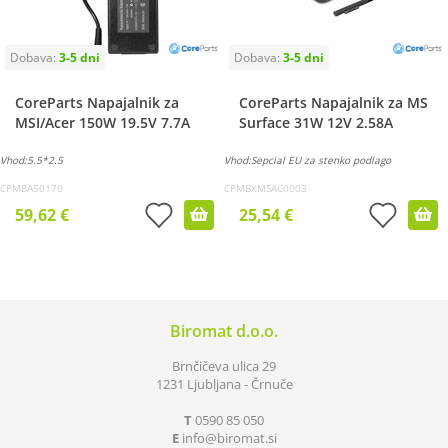
CoreParts Napajalnik za
CoreParts Napajalnik za MS
MSI/Acer 150W 19.5V 7.7A
Surface 31W 12V 2.58A
Vhod:5.5*2.5
Vhod:Sepcial EU za stenko podlago
CPMBA50170
CPMBXMSAC0003
59,62 €
25,54 €
Biromat d.o.o.
Brnčičeva ulica 29
1231 Ljubljana - Črnuče
T
0590 85 050
E
info
biromat.si