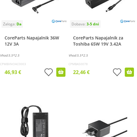
CoreParts Napajalnik 36W
CoreParts Napajalnik za
12V 3A
Toshiba 65W 19V 3.42A
Vhod:5.5*2.5
Vhod:5.5*2.5
CPMBXNOAC0003
CPMBA50078
46,93 €
22,46 €