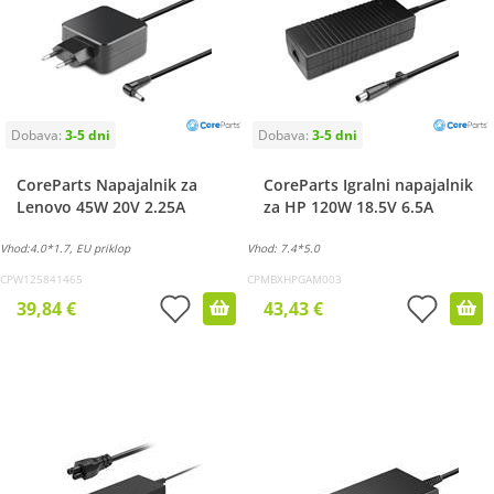
CoreParts Napajalnik za
CoreParts Igralni napajalnik
Lenovo 45W 20V 2.25A
za HP 120W 18.5V 6.5A
Vhod:4.0*1.7, EU priklop
Vhod: 7.4*5.0
CPW125841465
CPMBXHPGAM003
39,84 €
43,43 €