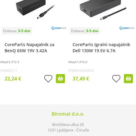
CoreParts Napajalnik za
CoreParts Igralni napajalnik
BenQ 65W 19V 3.42A
Dell 130W 19.5V 6.7A
Vhod:5.5*2.5
Vhod:7.4*5.0
CPMBA2117
CPMBXDEGAM002
22,24 €
37,49 €
Biromat d.o.o.
Brnčičeva ulica 29
1231 Ljubljana - Črnuče