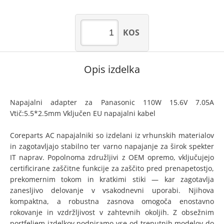
KOS
Opis izdelka
Napajalni adapter za Panasonic 110W 15.6V 7.05A
Vtič:5.5*2.5mm Vključen EU napajalni kabel
Coreparts AC napajalniki so izdelani iz vrhunskih materialov
in zagotavljajo stabilno ter varno napajanje za širok spekter
IT naprav. Popolnoma združljivi z OEM opremo, vključujejo
certificirane zaščitne funkcije za zaščito pred prenapetostjo,
prekomernim tokom in kratkimi stiki — kar zagotavlja
zanesljivo delovanje v vsakodnevni uporabi. Njihova
kompaktna, a robustna zasnova omogoča enostavno
rokovanje in vzdržljivost v zahtevnih okoljih. Z obsežnim
portfeljem izdelkov podpiramo vse od trenutnih modelov do