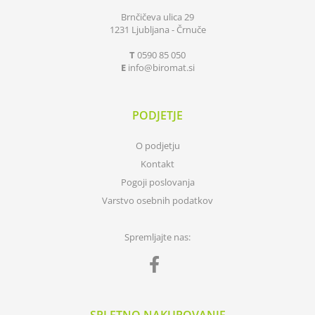
Brnčičeva ulica 29
1231 Ljubljana - Črnuče
T
0590 85 050
E
info
biromat.si
PODJETJE
O podjetju
Kontakt
Pogoji poslovanja
Varstvo osebnih podatkov
Spremljajte nas: