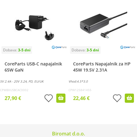
CoreParts USB-C napajalnik
CoreParts Napajalnik za HP
65W GaN
45W 19.5V 2.31A
5V 2.4A - 20V 3.2A, PD, EU/UK
Vhod:4.5*3.0
CPMBXUSBCAC0002
CPW125841455
27,90 €
22,46 €
Biromat d.o.o.