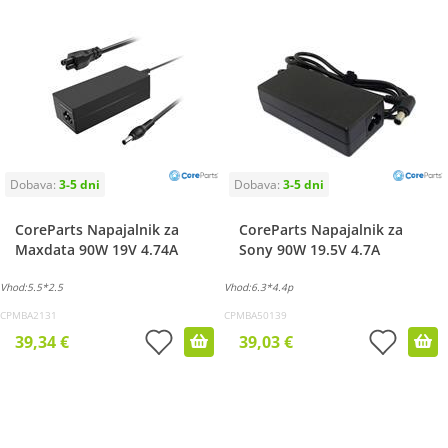
CoreParts Napajalnik za
CoreParts Napajalnik za
Maxdata 90W 19V 4.74A
Sony 90W 19.5V 4.7A
Vhod:5.5*2.5
Vhod:6.3*4.4p
CPMBA2131
CPMBA50139
39,34 €
39,03 €