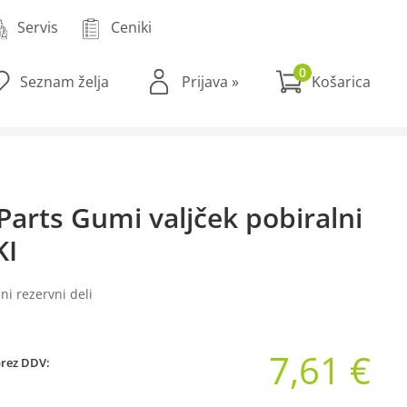
Servis
Ceniki
0
Seznam želja
Prijava
»
Parts Gumi valjček pobiralni
KI
ni rezervni deli
7,61 €
brez DDV: