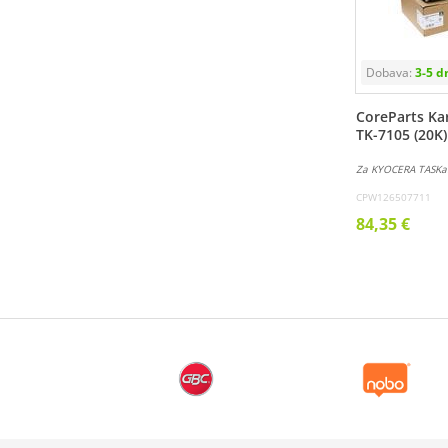
CoreParts Ka
TK-7105 (20K)
Za KYOCERA TASKal
CPW126507711
84,35 €