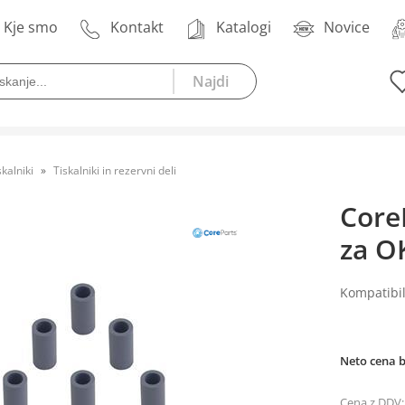
Kje smo
Kontakt
Katalogi
Novice
skalniki
Tiskalniki in rezervni deli
Core
za O
Kompatibil
Neto cena 
Cena z DDV: