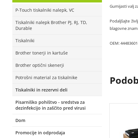
Gumijasti valj z
P-Touch tiskalniki nalepk, VC
Podaljšajte živ
Tiskalniki nalepk Brother PJ, RJ, TD,
Durable
blagovne znamke
Tiskalniki
OEM: 44483601-
Brother tonerji in kartuše
Brother optični skenerji
Podobn
Potrošni material za tiskalnike
Tiskalniki in rezervni deli
Pisarniško pohištvo - sredstva za
dezinfekcijo in zaščito pred virusi
Dom
Promocije in odprodaja