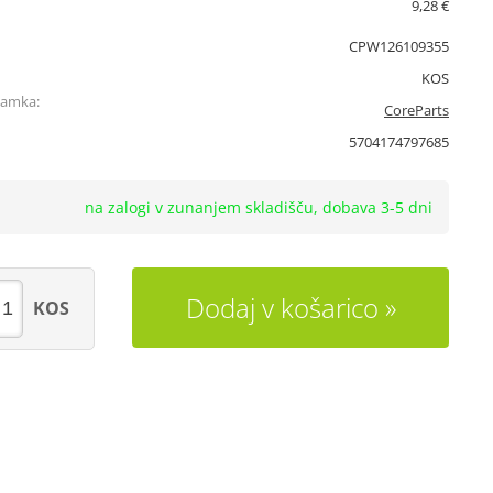
9,28 €
CPW126109355
KOS
namka:
CoreParts
5704174797685
na zalogi v zunanjem skladišču, dobava 3-5 dni
Dodaj v košarico
KOS