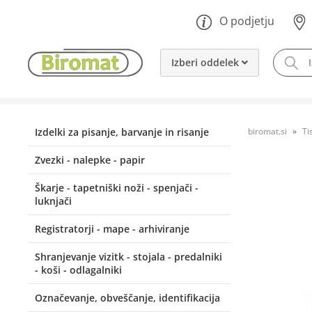
O podjetju
Izberi oddelek
Izdelki za pisanje, barvanje in risanje
biromat.si
Ti
Zvezki - nalepke - papir
Škarje - tapetniški noži - spenjači -
luknjači
Registratorji - mape - arhiviranje
Shranjevanje vizitk - stojala - predalniki
- koši - odlagalniki
Označevanje, obveščanje, identifikacija