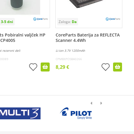
s Pobiralni valjček HP
CoreParts Baterija za REFLECTA
J CP4005
Scanner 4.4Wh
i rezervni deli
Li-ion 3.7V 1200mAh
00089
CPMBXPOSBA0266
8,29 €