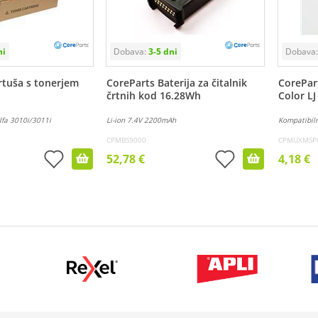
rtuša s tonerjem
CoreParts Baterija za čitalnik
CorePart
črtnih kod 16.28Wh
Color L
fa 3010i/3011i
Li-ion 7.4V 2200mAh
Kompatibiln
CPMBS9000
CPMUXMSP
52,78 €
4,18 €