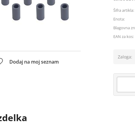
Šifra artikla:
Enota:
Blagovna z
EAN za kos:
Zaloga:
Dodaj na moj seznam
zdelka