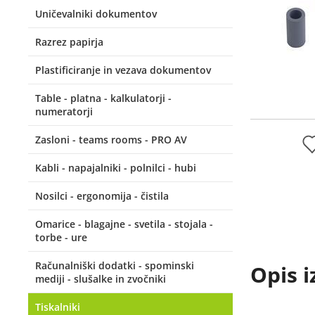
Uničevalniki dokumentov
Razrez papirja
Plastificiranje in vezava dokumentov
Table - platna - kalkulatorji -
numeratorji
Zasloni - teams rooms - PRO AV
Kabli - napajalniki - polnilci - hubi
Nosilci - ergonomija - čistila
Omarice - blagajne - svetila - stojala -
torbe - ure
Računalniški dodatki - spominski
Opis i
mediji - slušalke in zvočniki
Tiskalniki