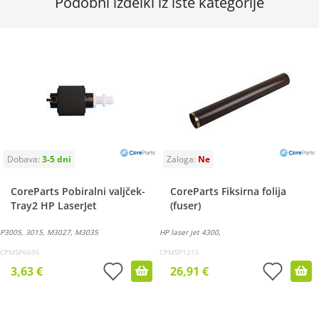
Podobni izdelki iz iste kategorije
CoreParts Pobiralni valjček-
CoreParts Fiksirna folija
Tray2 HP LaserJet
(fuser)
P3005, 3015, M3027, M3035
HP laser jet 4300,
CPMSP6696
CPMSP1215
3,63 €
26,91 €