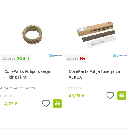
CoreParts Folija fuserja
CoreParts Folija fuserja za
(Fixing Film)
XEROX
Kompatibilni rezervni deli
CPW126109795
43,91 €
CPMSP3975
4,22 €