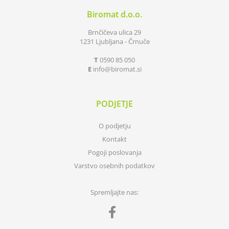
Biromat d.o.o.
Brnčičeva ulica 29
1231 Ljubljana - Črnuče
T
0590 85 050
E
info
biromat.si
PODJETJE
O podjetju
Kontakt
Pogoji poslovanja
Varstvo osebnih podatkov
Spremljajte nas: