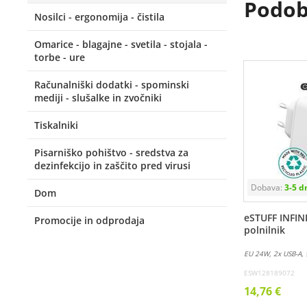
Podobn
Nosilci - ergonomija - čistila
Omarice - blagajne - svetila - stojala -
torbe - ure
Računalniški dodatki - spominski
mediji - slušalke in zvočniki
Tiskalniki
Pisarniško pohištvo - sredstva za
dezinfekcijo in zaščito pred virusi
Dom
eSTUFF INFIN
Promocije in odprodaja
polnilnik
EU 24W, 2x USB-A, 
ESW128189072
14,76 €