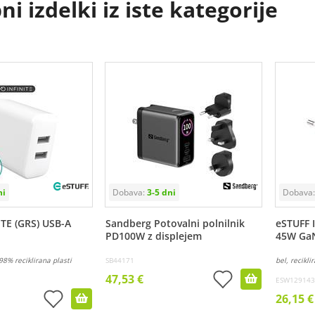
i izdelki iz iste kategorije
ITE (GRS) USB-A
Sandberg Potovalni polnilnik
eSTUFF 
PD100W z displejem
45W Ga
98% reciklirana plasti
SB44171
bel, recikli
47,53 €
ESW129143
26,15 €