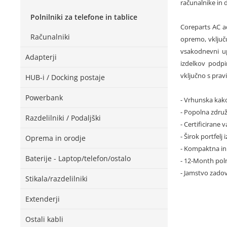
računalnike in
Polnilniki za telefone in tablice
Coreparts AC ad
Računalniki
opremo, vključu
vsakodnevni up
Adapterji
izdelkov podpi
vključno s prav
HUB-i / Docking postaje
Powerbank
- Vrhunska kak
- Popolna zdru
Razdelilniki / Podaljški
- Certificirane 
- Širok portfelj 
Oprema in orodje
- Kompaktna in
Baterije - Laptop/telefon/ostalo
- 12-Month poln
- Jamstvo zado
Stikala/razdelilniki
Extenderji
Ostali kabli