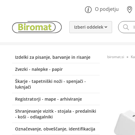
O podjetju
Izberi oddelek
Izdelki za pisanje, barvanje in risanje
biromat.si
Ka
Zvezki - nalepke - papir
Škarje - tapetniški noži - spenjači -
luknjači
Registratorji - mape - arhiviranje
Shranjevanje vizitk - stojala - predalniki
- koši - odlagalniki
Označevanje, obveščanje, identifikacija