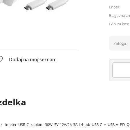
Enota:
Blagovna z
EAN za kos:
Zaloga:
Dodaj na moj seznam
zdelka
 z 1meter USB-C kablom 30W 5V-12V/2A-3A Izhod: USB-C + USB-A PD QC3.