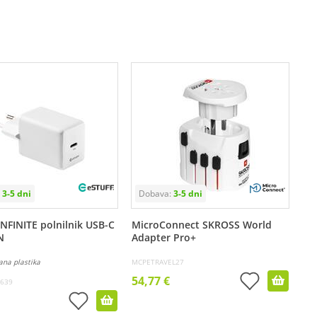
INFINITE polnilnik USB-C
MicroConnect SKROSS World
N
Adapter Pro+
rana plastika
MCPETRAVEL27
54,77 €
639