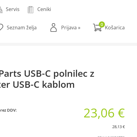
Servis
Ceniki
0
Seznam želja
Prijava
»
Parts USB-C polnilec z
er USB-C kablom
23,06 €
brez DDV:
28,13 €