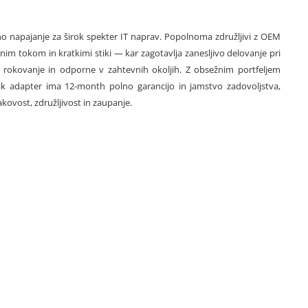
rno napajanje za širok spekter IT naprav. Popolnoma združljivi z OEM
nim tokom in kratkimi stiki — kar zagotavlja zanesljivo delovanje pri
rokovanje in odporne v zahtevnih okoljih. Z obsežnim portfeljem
k adapter ima 12-month polno garancijo in jamstvo zadovoljstva,
kovost, združljivost in zaupanje.