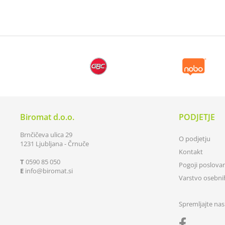
Biromat d.o.o.
PODJETJE
Brnčičeva ulica 29
O podjetju
1231 Ljubljana - Črnuče
Kontakt
T
0590 85 050
Pogoji poslova
E
info
biromat.si
Varstvo osebn
Spremljajte nas