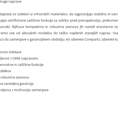
 druge naprave
apterji so izdelani iz vrhunskih materialov, da zagotavljajo stabilno in va
jejo certificirane zaščitne funkcije za zaščito pred prenapetostjo, prekomer
orabi. Njihova kompaktna in robustna zasnova jih naredi enostavne za 
ramo vse od aktualnih modelov do težko najdenih starejših naprav. Vsa
ico do zamenjave v garancijskem obdobju. Ko izberete Coreparts, izberete ka
ovost izdelave
žljivost z OEM napravami
varnostne in zaščitne funkcije
izdelkov
 robustna zasnova
a zanesljiva garancija
voljstva z možnostjo zamenjave