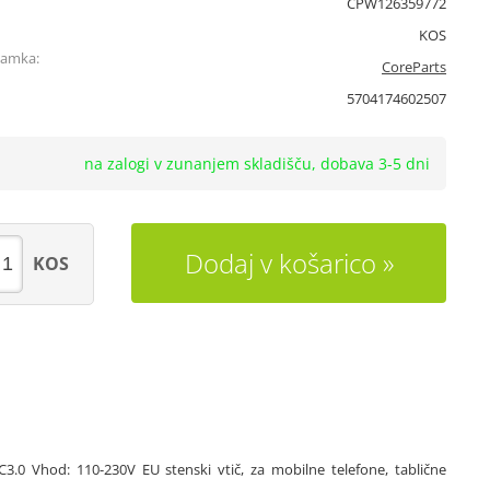
CPW126359772
KOS
namka:
CoreParts
5704174602507
na zalogi v zunanjem skladišču, dobava 3-5 dni
Dodaj v košarico
KOS
0 Vhod: 110-230V EU stenski vtič, za mobilne telefone, tablične