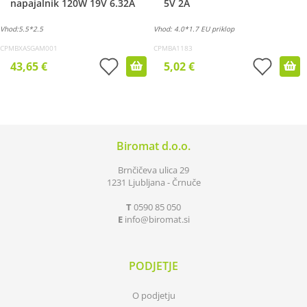
napajalnik 120W 19V 6.32A
5V 2A
Vhod:5.5*2.5
Vhod: 4.0*1.7 EU priklop
CPMBXASGAM001
CPMBA1183
43,65 €
5,02 €
Biromat d.o.o.
Brnčičeva ulica 29
1231 Ljubljana - Črnuče
T
0590 85 050
E
info
biromat.si
PODJETJE
O podjetju