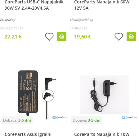
CoreParts USB-C Napajalnik
CoreParts Napajalnik 60W
90W 5V 2.4A-20V4.5A
12V 5A
EU priklop
Vhod:Special 4p
CPW128172427
CPMBA1235
27,21 €
19,60 €
CoreParts Asus igralni
CoreParts Napajalnik 10W