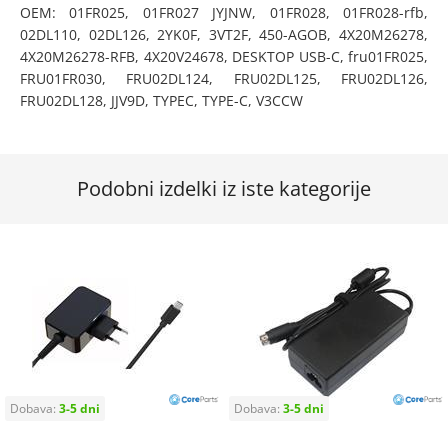
OEM: 01FR025, 01FR027 JYJNW, 01FR028, 01FR028-rfb,
02DL110, 02DL126, 2YK0F, 3VT2F, 450-AGOB, 4X20M26278,
4X20M26278-RFB, 4X20V24678, DESKTOP USB-C, fru01FR025,
FRU01FR030, FRU02DL124, FRU02DL125, FRU02DL126,
FRU02DL128, JJV9D, TYPEC, TYPE-C, V3CCW
Podobni izdelki iz iste kategorije