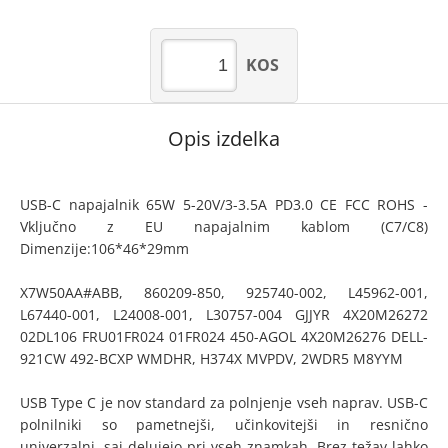
KOS
Opis izdelka
USB-C napajalnik 65W 5-20V/3-3.5A PD3.0 CE FCC ROHS -
Vključno z EU napajalnim kablom (C7/C8)
Dimenzije:106*46*29mm
X7W50AA#ABB, 860209-850, 925740-002, L45962-001,
L67440-001, L24008-001, L30757-004 GJJYR 4X20M26272
02DL106 FRU01FR024 01FR024 450-AGOL 4X20M26276 DELL-
921CW 492-BCXP WMDHR, H374X MVPDV, 2WDR5 M8YYM
USB Type C je nov standard za polnjenje vseh naprav. USB-C
polnilniki so pametnejši, učinkovitejši in resnično
univerzalni, saj delujejo pri vseh znamkah. Brez težav lahko