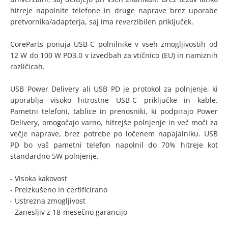
hitreje napolnite telefone in druge naprave brez uporabe
pretvornika/adapterja, saj ima reverzibilen priključek.
CoreParts ponuja USB-C polnilnike v vseh zmogljivostih od
12 W do 100 W PD3.0 v izvedbah za vtičnico (EU) in namiznih
različicah.
USB Power Delivery ali USB PD je protokol za polnjenje, ki
uporablja visoko hitrostne USB-C priključke in kable.
Pametni telefoni, tablice in prenosniki, ki podpirajo Power
Delivery, omogočajo varno, hitrejše polnjenje in več moči za
večje naprave, brez potrebe po ločenem napajalniku. USB
PD bo vaš pametni telefon napolnil do 70% hitreje kot
standardno 5W polnjenje.
- Visoka kakovost
- Preizkušeno in certificirano
- Ustrezna zmogljivost
- Zanesljiv z 18-mesečno garancijo