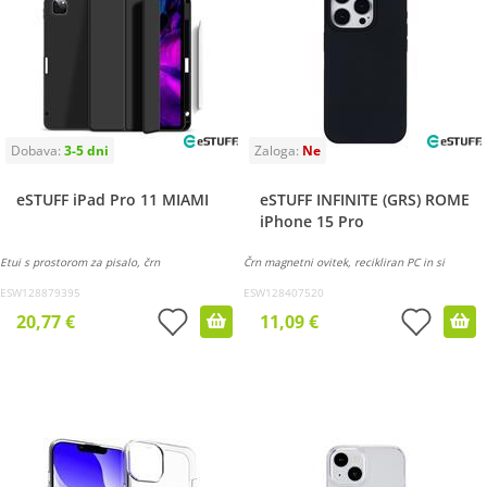
eSTUFF iPad Pro 11 MIAMI
eSTUFF INFINITE (GRS) ROME
iPhone 15 Pro
Etui s prostorom za pisalo, črn
Črn magnetni ovitek, recikliran PC in si
ESW128879395
ESW128407520
20,77 €
11,09 €