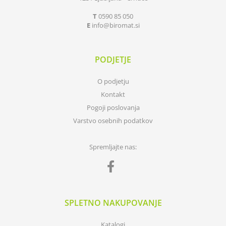
T
0590 85 050
E
info
biromat.si
PODJETJE
O podjetju
Kontakt
Pogoji poslovanja
Varstvo osebnih podatkov
Spremljajte nas:
SPLETNO NAKUPOVANJE
Katalogi