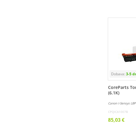
CoreParts To
(6.1K)
Canon I-Sensys LBP
CPQICA1007B
85,03 €