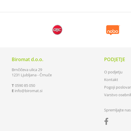
Biromat d.o.o.
PODJETJE
Brnčičeva ulica 29
O podjetju
1231 Ljubljana - Črnuče
Kontakt
T
0590 85 050
Pogoji poslova
E
info
biromat.si
Varstvo osebn
Spremljajte nas