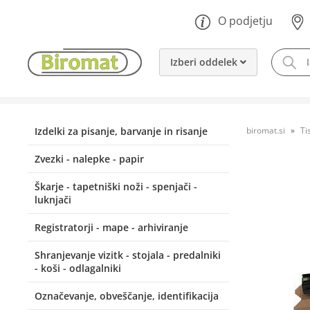
O podjetju
Izberi oddelek
Izdelki za pisanje, barvanje in risanje
biromat.si
Ti
Zvezki - nalepke - papir
Škarje - tapetniški noži - spenjači -
luknjači
Registratorji - mape - arhiviranje
Shranjevanje vizitk - stojala - predalniki
- koši - odlagalniki
Označevanje, obveščanje, identifikacija