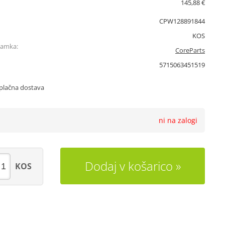
145,88 €
CPW128891844
KOS
namka:
CoreParts
5715063451519
plačna dostava
ni na zalogi
Dodaj v košarico
KOS