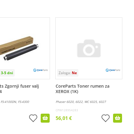
s Zgornji fuser valj
CoreParts Toner rumen za
4
XEROX (1K)
 FS-4100DN, FS-4300
Phaser 6020, 6022, WC 6025, 6027
CPW128954283
56,01 €