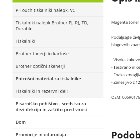
P-Touch tiskalniki nalepk, VC
Magenta toner 
Tiskalniki nalepk Brother PJ, RJ, TD,
Durable
Podaljšajte živ
Tiskalniki
blagovnih znamk
Brother tonerji in kartuše
- Visoka kakovo
Brother optični skenerji
- Testirano in ce
- Enaka zmoglji
Potrošni material za tiskalnike
- Zanesljivo z 
Tiskalniki in rezervni deli
OEM: 006R0176
Pisarniško pohištvo - sredstva za
dezinfekcijo in zaščito pred virusi
Dom
Podobn
Promocije in odprodaja