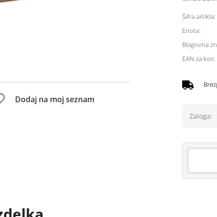
Šifra artikla:
Enota:
Blagovna z
EAN za kos:
Brez
Dodaj na moj seznam
Zaloga:
zdelka