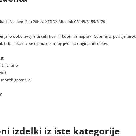
kartuša - kemična 28K za XEROX AltaLink C8145/8155/8170
ljenjsko dobo svojih tiskalnikov in kopirnih naprav. CoreParts ponuja širo
 tiskalnikov, ki se ujemajo z zmogljivostjo originalnih delov.
st
rtificirano
vost
12 month garancijo
0
i izdelki iz iste kategorije