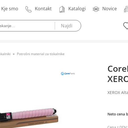
Kje smo
Kontakt
Katalogi
Novice
skalniki
Potrošni material za tiskalnike
Core
XERO
XEROX Alt
Neto cena 
Cena z DDV: