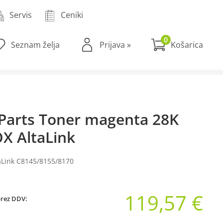
Servis
Ceniki
0
Seznam želja
Prijava
»
Parts Toner magenta 28K
X AltaLink
aLink C8145/8155/8170
119,57 €
brez DDV: