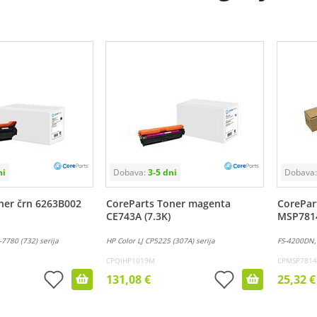
ner črn 6263B002
CoreParts Toner magenta
CorePart
CE743A (7.3K)
MSP781
-7780 (732) serija
HP Color LJ CP5225 (307A) serija
FS-4200DN,
CPQIHP1019M
CPMSP7814
131,08 €
25,32 €