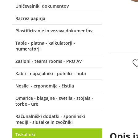
Uničevalniki dokumentov
Razrez papirja
Plastificiranje in vezava dokumentov
Table - platna - kalkulatorji -
numeratorji
Zasloni - teams rooms - PRO AV
Kabli - napajalniki - polnilci - hubi
Nosilci - ergonomija - čistila
Omarice - blagajne - svetila - stojala -
torbe - ure
Računalniški dodatki - spominski
mediji - slušalke in zvočniki
Opis i
Tiskalniki