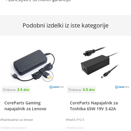
Podobni izdelki iz iste kategorije
CoreParts Gaming
CoreParts Napajalnik za
napajalnik za Lenovo
Toshiba 65W 19V 3.42A
Vhod:kvadrat za lenovo
Vhod:5.5*2.5
CPMBXLENGAM003
CPMBA50042