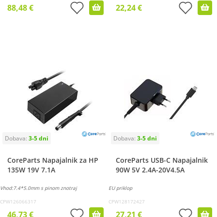
88,48 €
22,24 €
CoreParts Napajalnik za HP
CoreParts USB-C Napajalnik
135W 19V 7.1A
90W 5V 2.4A-20V4.5A
Vhod:7.4*5.0mm s pinom znotraj
EU priklop
CPW126066317
CPW128172427
46,73 €
27,21 €