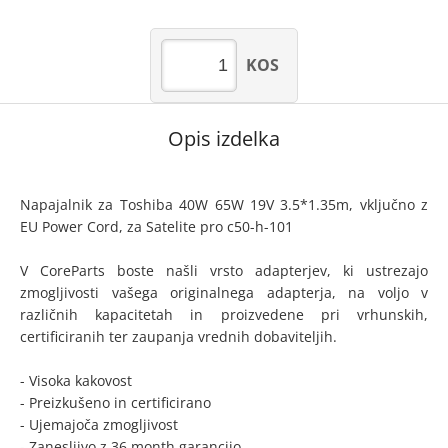
KOS
Opis izdelka
Napajalnik za Toshiba 40W 65W 19V 3.5*1.35m, vključno z
EU Power Cord, za Satelite pro c50-h-101
V CoreParts boste našli vrsto adapterjev, ki ustrezajo
zmogljivosti vašega originalnega adapterja, na voljo v
različnih kapacitetah in proizvedene pri vrhunskih,
certificiranih ter zaupanja vrednih dobaviteljih.
- Visoka kakovost
- Preizkušeno in certificirano
- Ujemajoča zmogljivost
- Zanesljivo z 36 month garancijo