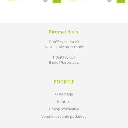
Biromat d.o.o.
Brnčičeva ulica 29
1231 Ljubljana - Črnuče
T
0590 85 050
E
info
biromat.si
PODJETJE
O podjetju
Kontakt
Pogoji poslovanja
Varstvo osebnih podatkov