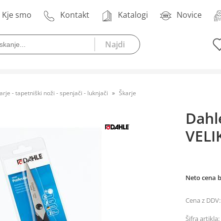
Kje smo
Kontakt
Katalogi
Novice
arje - tapetniški noži - spenjači - luknjači
Škarje
Dahl
VELI
Neto cena 
Cena z DDV:
Šifra artikla: