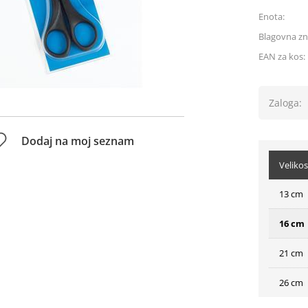
Enota:
Blagovna z
EAN za kos:
Zaloga:
Dodaj na moj seznam
Velikos
13 cm
16 cm
21 cm
26 cm