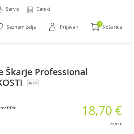
Servis
Ceniki
0
Seznam želja
Prijava
»
e Škarje Professional
KOSTI
16 cm
18,70 €
brez DDV:
22,81 €