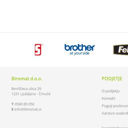
Biromat d.o.o.
PODJETJE
Brnčičeva ulica 29
O podjetju
1231 Ljubljana - Črnuče
Kontakt
T
0590 85 050
Pogoji poslova
E
info
biromat.si
Varstvo osebn