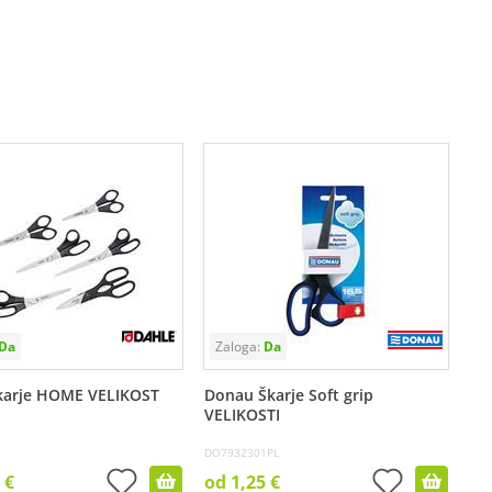
karje HOME VELIKOST
Donau Škarje Soft grip
VELIKOSTI
DO7932301PL
 €
od 1,25 €