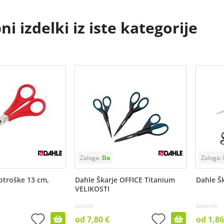
i izdelki iz iste kategorije
otroške 13 cm,
Dahle Škarje OFFICE Titanium
Dahle Š
VELIKOSTI
DA5430
DA00546
od 7,80 €
od 1,86