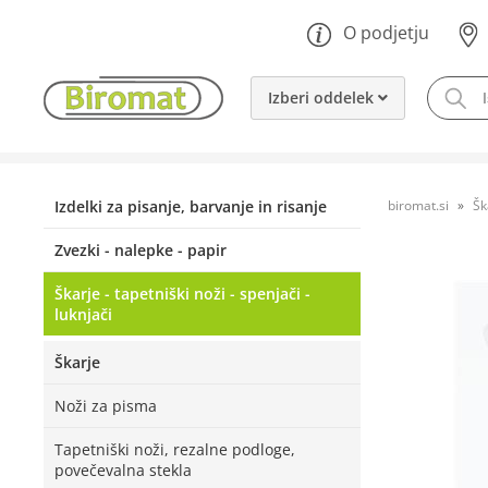
O podjetju
Izberi oddelek
Izdelki za pisanje, barvanje in risanje
biromat.si
Šk
Zvezki - nalepke - papir
Škarje - tapetniški noži - spenjači -
luknjači
Škarje
Noži za pisma
Tapetniški noži, rezalne podloge,
povečevalna stekla