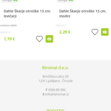
Dahle Škarje otroške 13 cm-
Dahle Škarje otroške 13 cm,
levičarji
modre
rumeno-rdeče
DA54661
2,29 €
DA54616
1,79 €
Biromat d.o.o.
Brnčičeva ulica 29
1231 Ljubljana - Črnuče
T
0590 85 050
E
info
biromat.si