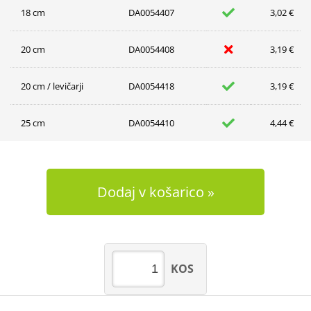
18 cm
DA0054407
3,02 €
20 cm
DA0054408
3,19 €
20 cm / levičarji
DA0054418
3,19 €
25 cm
DA0054410
4,44 €
Dodaj v košarico
KOS