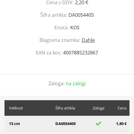
Cena z DDV:
2,20 €
Šifra artikla:
DA0054405
Enota:
KOS
Blagovna znamka:
Dahle
EAN za kos:
4007885232867
Zaloga:
na zalogi
Velikost
Šifra artikla
Zaloga
Cena
13 cm
DA0054405
1,80 €