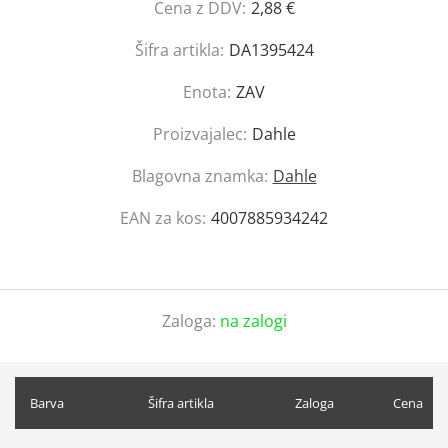
Cena z DDV:
2,88 €
Šifra artikla:
DA1395424
Enota:
ZAV
Proizvajalec:
Dahle
Blagovna znamka:
Dahle
EAN za kos:
4007885934242
Zaloga:
na zalogi
Barva
Šifra artikla
Zaloga
Cena