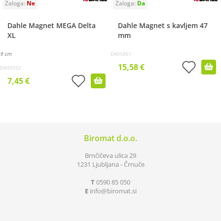
Dahle Magnet MEGA Delta
Dahle Magnet s kavljem 47
XL
mm
9 cm
DA95861
15,58 €
DA95552
7,45 €
Biromat d.o.o.
Brnčičeva ulica 29
1231 Ljubljana - Črnuče
T
0590 85 050
E
info
biromat.si