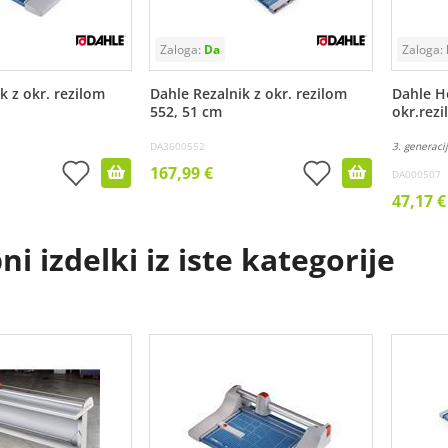
k z okr. rezilom
Dahle Rezalnik z okr. rezilom
Dahle H
552, 51 cm
okr.rez
DA3600552
3. generaci
167,99 €
DA000507
47,17 €
i izdelki iz iste kategorije