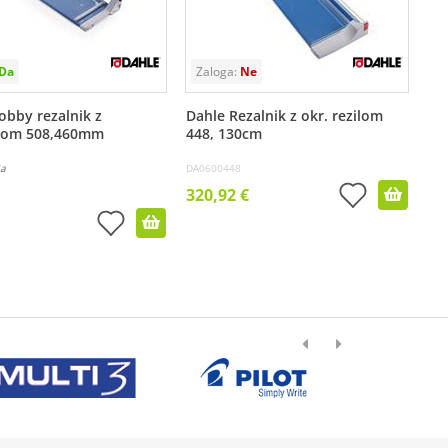
obby rezalnik z
Dahle Rezalnik z okr. rezilom
ilom 508,460mm
448, 130cm
ja
DA0600448
320,92 €