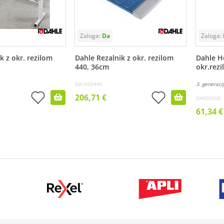
k z okr. rezilom
Dahle Rezalnik z okr. rezilom
Dahle H
440, 36cm
okr.rez
DA1600440
3. generaci
206,71 €
DA000508
61,34 €