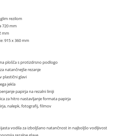
oglim rezilom
na 720 mm
a 2 mm
če: 915 x 360 mm
lna plošča s protizdrsno podlogo
e za natančnejše rezanje
v plastični glavi
nega jekla
njanje papirja na rezalni liniji
čica za hitro nastavljanje formata papirja
irja, nalepk, fotografij, filmov
ijasta vodila za izboljšano natančnost in najboljšo vodljivost
gonomija rezalne glave