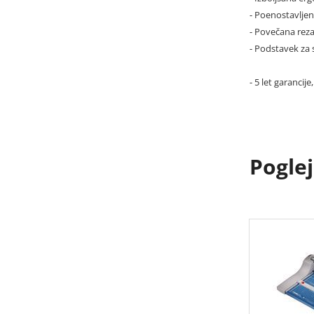
- Poenostavlje
- Povečana reza
- Podstavek za
- 5 let garancije
Poglej