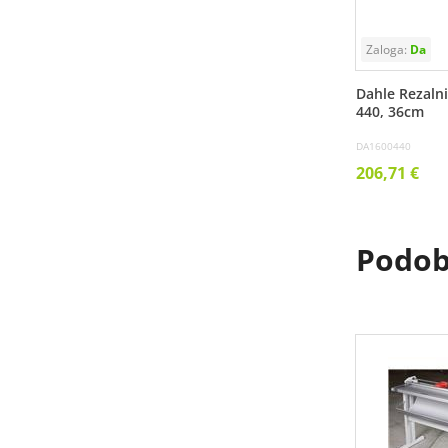
Dahle Rezalni
440, 36cm
DA1600440
206,71 €
Podobn