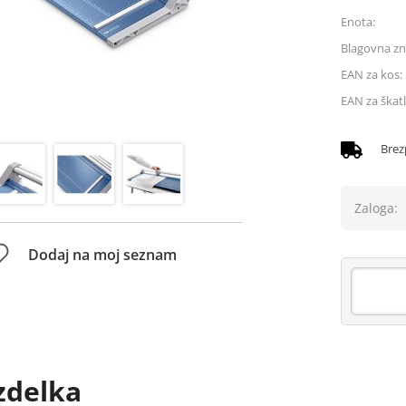
Enota:
Blagovna z
EAN za kos:
EAN za škatl
Brez
Zaloga:
Dodaj na moj seznam
zdelka