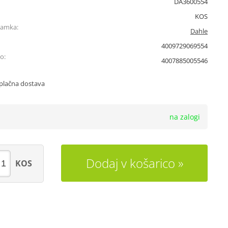
DA3600554
KOS
namka:
Dahle
4009729069554
o:
4007885005546
plačna dostava
na zalogi
Dodaj v košarico
KOS