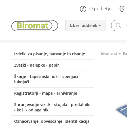
O podjetju
Izberi oddelek
Izdelki za pisanje, barvanje in risanje
biromat.si
Ra
Zvezki - nalepke - papir
Škarje - tapetniški noži - spenjači -
luknjači
Registratorji - mape - arhiviranje
Shranjevanje vizitk - stojala - predalniki
- koši - odlagalniki
Označevanje, obveščanje, identifikacija