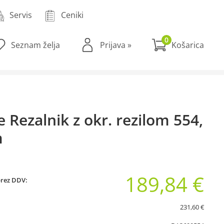
Servis
Ceniki
0
Seznam želja
Prijava
»
 Rezalnik z okr. rezilom 554,
m
189,84 €
brez DDV:
231,60 €