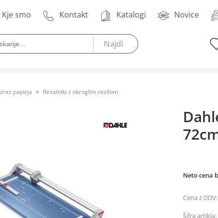
Kje smo
Kontakt
Katalogi
Novice
zrez papirja
Rezalniki z okroglim rezilom
Dahle
72c
Neto cena 
Cena z DDV:
Šifra artikla: