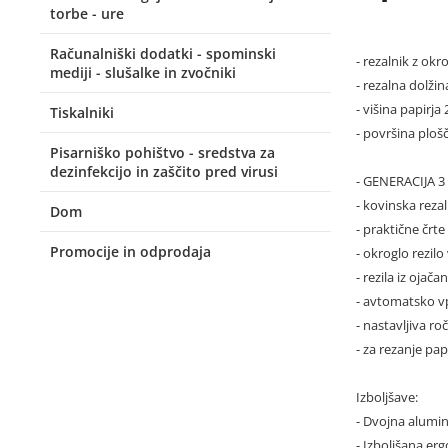
torbe - ure
Računalniški dodatki - spominski
- rezalnik z okr
mediji - slušalke in zvočniki
- rezalna dolži
- višina papirj
Tiskalniki
- površina ploš
Pisarniško pohištvo - sredstva za
dezinfekcijo in zaščito pred virusi
- GENERACIJA 3
- kovinska reza
Dom
- praktične črt
Promocije in odprodaja
- okroglo rezilo 
- rezila iz ojača
- avtomatsko vpe
- nastavljiva ro
- za rezanje pap
Izboljšave:
- Dvojna alumin
- Izboljšana er